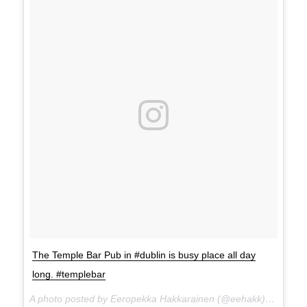
The Temple Bar Pub in #dublin is busy place all day
long. #templebar
A photo posted by Eeropekka Hakkarainen (@eehakk) on
Apr 1