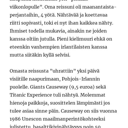
viikonlopulle”. Oma reissuni oli maanantaista-
perjantaihin, 4 yötä. Nähtävää ja koettavaa
riitti sopivasti, toki ei nyt ihan kaikkea nähty.
Ihmiset todella mukavia, ainakin ne joiden
kanssa oltiin jutulla. Pieni kielimuuri ehkä on
eteenkin vanhempien irlantilaisten kanssa
mutta siitäkin kyllä selvisi.
Omasta reissusta ”uhrattiin” yksi päivä
visiitille naapurimaan, Pohjois-Irlannin
puolelle. Giants Causeway (9,5 euroa) sekä
Titanic Experience tuli nähtyä. Molemmat
hienoja paikkoja, suosittelen lämpimästi jos
tulee asiaa sinne päin. Causeway on siis vuonna
1986 Unescon maailmanperintökohteeksi
julistettu, basalttikivinähtävyys noin 50