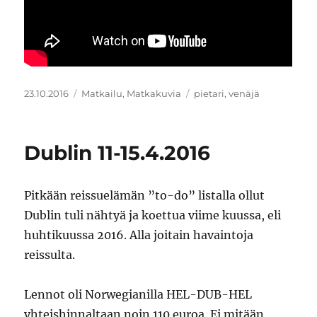
Julkaistu
Kategoriat
Avainsanat
23.10.2016
Matkailu
,
Matkakuvia
pietari
,
venäjä
Dublin 11-15.4.2016
Pitkään reissuelämän ”to-do” listalla ollut
Dublin tuli nähtyä ja koettua viime kuussa, eli
huhtikuussa 2016. Alla joitain havaintoja
reissulta.
Lennot oli Norwegianilla HEL-DUB-HEL
yhteishinnaltaan noin 110 euroa. Ei mitään