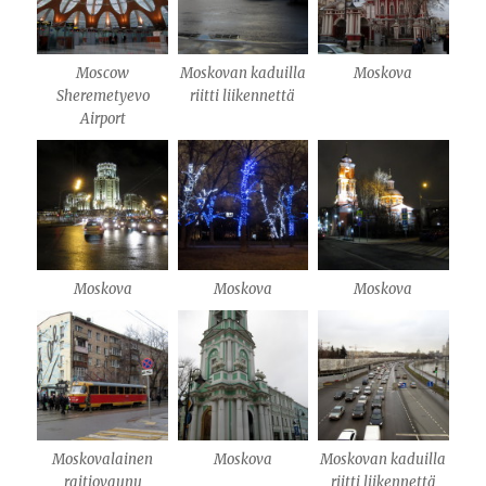
Moscow
Moskovan kaduilla
Moskova
Sheremetyevo
riitti liikennettä
Airport
Moskova
Moskova
Moskova
Moskovalainen
Moskova
Moskovan kaduilla
raitiovaunu
riitti liikennettä