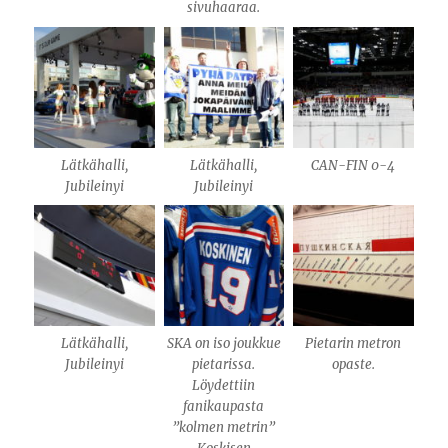
sivuhaaraa.
Lätkähalli,
Lätkähalli,
CAN-FIN 0-4
Jubileinyi
Jubileinyi
Lätkähalli,
SKA on iso joukkue
Pietarin metron
Jubileinyi
pietarissa.
opaste.
Löydettiin
fanikaupasta
”kolmen metrin”