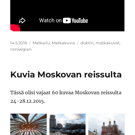
Julkaistu
Kategoriat
Avainsanat
14.5.2016
Matkailu
,
Matkakuvia
dublin
,
matkakuvat
,
norwegian
Kuvia Moskovan reissulta
Tässä olisi vajaat 60 kuvaa Moskovan reissulta
24-28.12.2015.