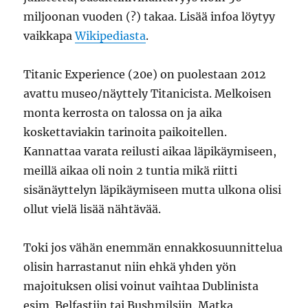
miljoonan vuoden (?) takaa. Lisää infoa löytyy
vaikkapa
Wikipediasta
.
Titanic Experience (20e) on puolestaan 2012
avattu museo/näyttely Titanicista. Melkoisen
monta kerrosta on talossa on ja aika
koskettaviakin tarinoita paikoitellen.
Kannattaa varata reilusti aikaa läpikäymiseen,
meillä aikaa oli noin 2 tuntia mikä riitti
sisänäyttelyn läpikäymiseen mutta ulkona olisi
ollut vielä lisää nähtävää.
Toki jos vähän enemmän ennakkosuunnittelua
olisin harrastanut niin ehkä yhden yön
majoituksen olisi voinut vaihtaa Dublinista
esim. Belfastiin tai Bushmilsiin. Matka