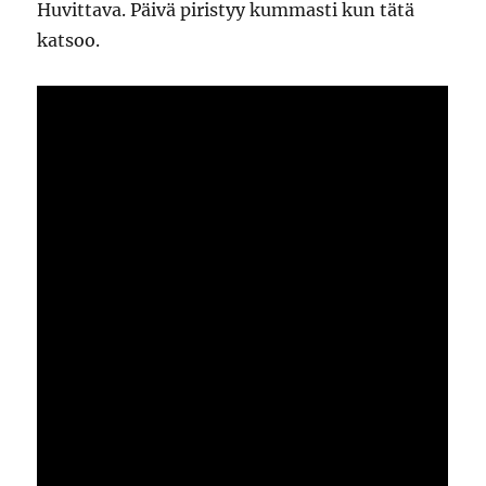
Huvittava. Päivä piristyy kummasti kun tätä
katsoo.