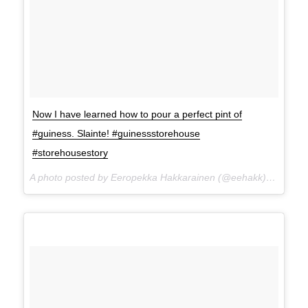
Now I have learned how to pour a perfect pint of
#guiness. Slainte! #guinessstorehouse
#storehousestory
A photo posted by Eeropekka Hakkarainen (@eehakk) on
Apr 1