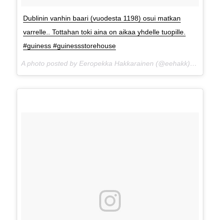
Dublinin vanhin baari (vuodesta 1198) osui matkan
varrelle.. Tottahan toki aina on aikaa yhdelle tuopille.
#guiness #guinessstorehouse
A photo posted by Eeropekka Hakkarainen (@eehakk) on
Apr 1