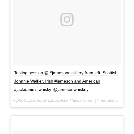
Tasting session @ #jamesondistillery from left: Scottish
Johnnie Walker, Irish #jameson and American
#jackdaniels whisky. @jamesonwhiskey
A photo posted by Eeropekka Hakkarainen (@eehakk) on
Apr 1