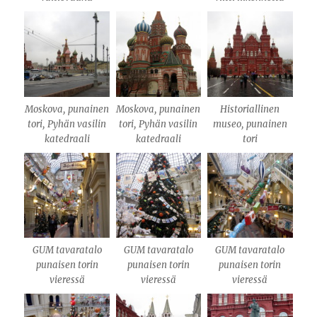
Moskova, punainen
Moskova, punainen
Historiallinen
tori, Pyhän vasilin
tori, Pyhän vasilin
museo, punainen
katedraali
katedraali
tori
GUM tavaratalo
GUM tavaratalo
GUM tavaratalo
punaisen torin
punaisen torin
punaisen torin
vieressä
vieressä
vieressä