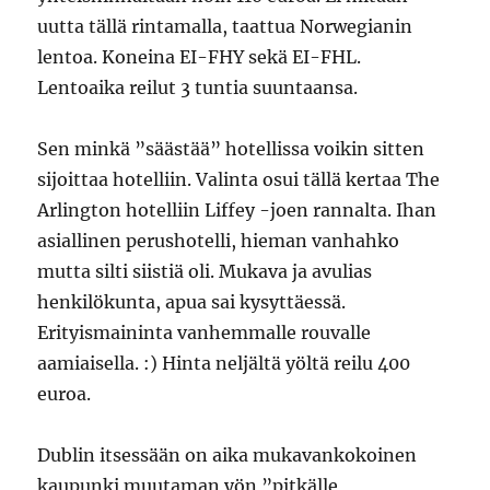
uutta tällä rintamalla, taattua Norwegianin
lentoa. Koneina EI-FHY sekä EI-FHL.
Lentoaika reilut 3 tuntia suuntaansa.
Sen minkä ”säästää” hotellissa voikin sitten
sijoittaa hotelliin. Valinta osui tällä kertaa The
Arlington hotelliin Liffey -joen rannalta. Ihan
asiallinen perushotelli, hieman vanhahko
mutta silti siistiä oli. Mukava ja avulias
henkilökunta, apua sai kysyttäessä.
Erityismaininta vanhemmalle rouvalle
aamiaisella. :) Hinta neljältä yöltä reilu 400
euroa.
Dublin itsessään on aika mukavankokoinen
kaupunki muutaman yön ”pitkälle