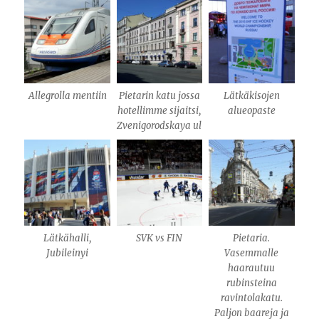
Allegrolla mentiin
Pietarin katu jossa
Lätkäkisojen
hotellimme sijaitsi,
alueopaste
Zvenigorodskaya ul
Lätkähalli,
SVK vs FIN
Pietaria.
Jubileinyi
Vasemmalle
haarautuu
rubinsteina
ravintolakatu.
Paljon baareja ja