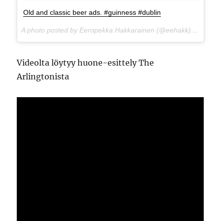
Old and classic beer ads. #guinness #dublin
A photo posted by Eeropekka Hakkarainen (@eehakk) on
May 1
Videolta löytyy huone-esittely The
Arlingtonista