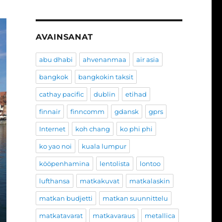
AVAINSANAT
abu dhabi
ahvenanmaa
air asia
bangkok
bangkokin taksit
cathay pacific
dublin
etihad
finnair
finncomm
gdansk
gprs
Internet
koh chang
ko phi phi
ko yao noi
kuala lumpur
kööpenhamina
lentolista
lontoo
lufthansa
matkakuvat
matkalaskin
matkan budjetti
matkan suunnittelu
matkatavarat
matkavaraus
metallica