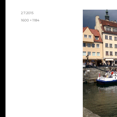
Julkaistu
2.7.2015
Täysikokoinen
1600 × 1184