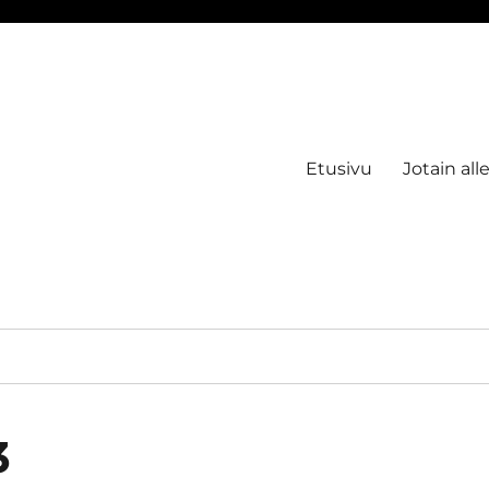
Etusivu
Jotain all
3