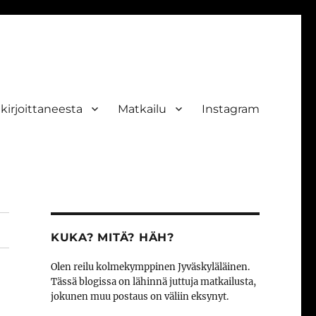
ekirjoittaneesta
Matkailu
Instagram
KUKA? MITÄ? HÄH?
Olen reilu kolmekymppinen Jyväskyläläinen.
Tässä blogissa on lähinnä juttuja matkailusta,
jokunen muu postaus on väliin eksynyt.