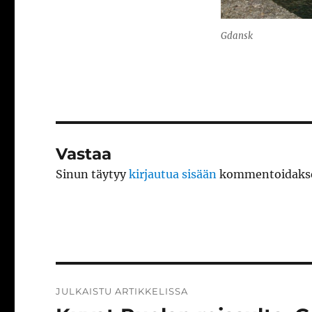
Gdansk
Vastaa
Sinun täytyy
kirjautua sisään
kommentoidakse
Artikkelien
JULKAISTU ARTIKKELISSA
selaus