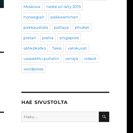
Moskova
neste oil rally 2015
norwegian
pakkaaminen
pakkauslista
pattaya
phuket
pietari
praha
singapore
sähkökatko
Taksi
valokuvat
varastettu puhelin
venäjä
videot
wordpress
HAE SIVUSTOLTA
HAKU
Etsi: