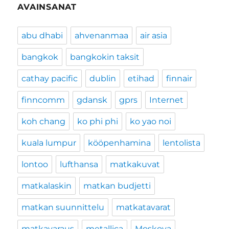
AVAINSANAT
abu dhabi
ahvenanmaa
air asia
bangkok
bangkokin taksit
cathay pacific
dublin
etihad
finnair
finncomm
gdansk
gprs
Internet
koh chang
ko phi phi
ko yao noi
kuala lumpur
kööpenhamina
lentolista
lontoo
lufthansa
matkakuvat
matkalaskin
matkan budjetti
matkan suunnittelu
matkatavarat
matkavaraus
metallica
Moskova