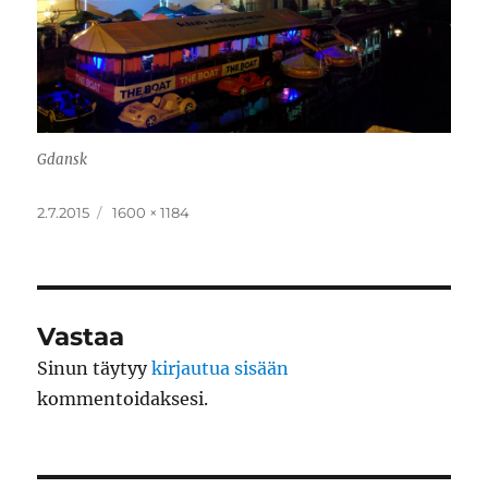
Gdansk
Julkaistu
Täysikokoinen
2.7.2015
1600 × 1184
Vastaa
Sinun täytyy
kirjautua sisään
kommentoidaksesi.