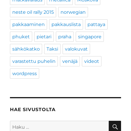
neste oil rally 2015
norwegian
pakkaaminen
pakkauslista
pattaya
phuket
pietari
praha
singapore
sähkökatko
Taksi
valokuvat
varastettu puhelin
venäjä
videot
wordpress
HAE SIVUSTOLTA
HA
Etsi: