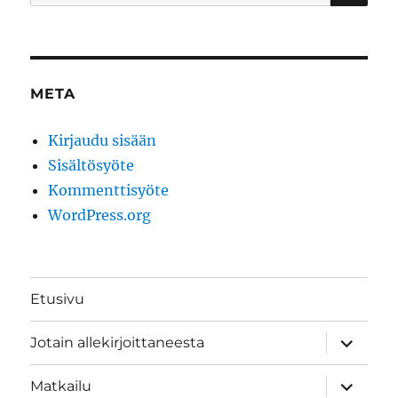
META
Kirjaudu sisään
Sisältösyöte
Kommenttisyöte
WordPress.org
Etusivu
näytä
Jotain allekirjoittaneesta
alavalik
näytä
Matkailu
alavalik