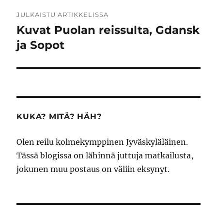
Artikkelien
JULKAISTU ARTIKKELISSA
selaus
Kuvat Puolan reissulta, Gdansk
ja Sopot
KUKA? MITÄ? HÄH?
Olen reilu kolmekymppinen Jyväskyläläinen.
Tässä blogissa on lähinnä juttuja matkailusta,
jokunen muu postaus on väliin eksynyt.