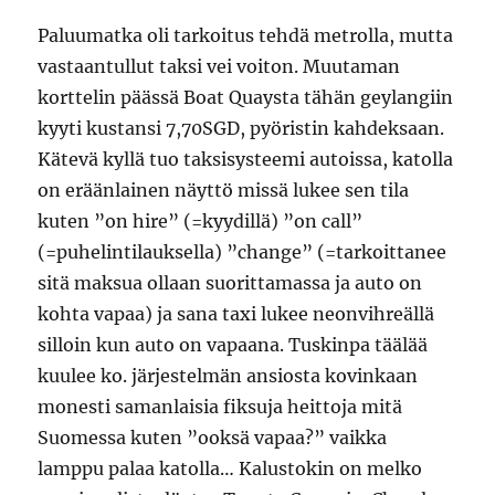
Paluumatka oli tarkoitus tehdä metrolla, mutta
vastaantullut taksi vei voiton. Muutaman
korttelin päässä Boat Quaysta tähän geylangiin
kyyti kustansi 7,70SGD, pyöristin kahdeksaan.
Kätevä kyllä tuo taksisysteemi autoissa, katolla
on eräänlainen näyttö missä lukee sen tila
kuten ”on hire” (=kyydillä) ”on call”
(=puhelintilauksella) ”change” (=tarkoittanee
sitä maksua ollaan suorittamassa ja auto on
kohta vapaa) ja sana taxi lukee neonvihreällä
silloin kun auto on vapaana. Tuskinpa täälää
kuulee ko. järjestelmän ansiosta kovinkaan
monesti samanlaisia fiksuja heittoja mitä
Suomessa kuten ”ooksä vapaa?” vaikka
lamppu palaa katolla… Kalustokin on melko