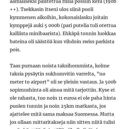
aamiaiseksi paistettua riisiä possun kera (190b
++). Tsekkasin itseni ulos siinä puoli
kymmenen aikoihin, kokonaislasku joitain
kymppejä auki 5 000b (pari putelia tuli otettua
kalliista minibaarista). Ehkäpä tonnin luokkaa
bateina oli säästöä kun vihdoin swiss parkista
pois.
Taas purnaan noista taksihommista, kolme
taksia pysäytin sukhumvitin varrelta, ”no
meter to airport” oli se yleisin vastaus. Ja 500b
sopimushinta oli ainoa mitä tarjottiin. Kyse ei
ole rahasta, tuo noin 11 euroa ei ole paha hinta
puolen tunnin ja noin 25km matkasta, jos
ajattelee mitä sama maksaa Suomessa. Mutta
jos ollaan mittaritakseja niin sitten niitä tulisi