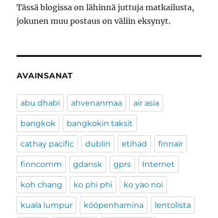
Tässä blogissa on lähinnä juttuja matkailusta,
jokunen muu postaus on väliin eksynyt.
AVAINSANAT
abu dhabi
ahvenanmaa
air asia
bangkok
bangkokin taksit
cathay pacific
dublin
etihad
finnair
finncomm
gdansk
gprs
Internet
koh chang
ko phi phi
ko yao noi
kuala lumpur
kööpenhamina
lentolista