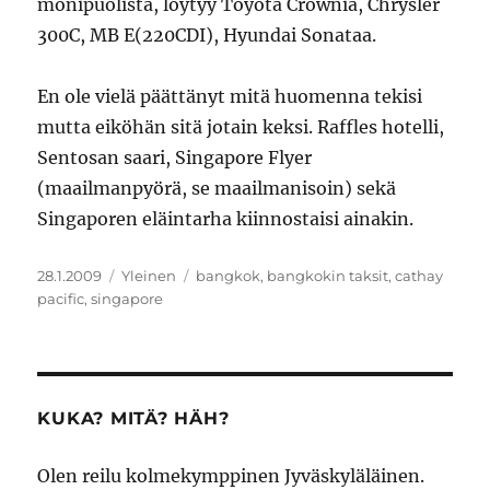
monipuolista, löytyy Toyota Crownia, Chrysler
300C, MB E(220CDI), Hyundai Sonataa.
En ole vielä päättänyt mitä huomenna tekisi
mutta eiköhän sitä jotain keksi. Raffles hotelli,
Sentosan saari, Singapore Flyer
(maailmanpyörä, se maailmanisoin) sekä
Singaporen eläintarha kiinnostaisi ainakin.
Julkaistu
Kategoriat
Avainsanat
28.1.2009
Yleinen
bangkok
,
bangkokin taksit
,
cathay
pacific
,
singapore
KUKA? MITÄ? HÄH?
Olen reilu kolmekymppinen Jyväskyläläinen.