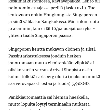
keskimatkustamossa, käytäväpaikka. Lento oli
noin 10min etuajassa perillä (lasku 02L). Tuo
lentovuoro onkin Hongkongista Singaporeen
ja siinä välilasku Bangkokissa. Mietinkin tuota
jo aiemmin, kun ei lähtö/paluuajat osu yksi-
yhteen täällä Singaporen päässä.
Singaporen kenttä mukavan oloinen ja siisti.
Passintarkastuksessa jouduin hetken
jonottamaan mutta ei mitenkään ylipitkästi,
olisiko vartin verran. Arrival Shopista ostin
kolme tölkkiä carlsberg olutta (maksimi minkä
saa verovapaasti ostaa ja tuoda) 5,90SGD.
Pankkiautomaattia sai hieman haeskella,
mutta lopulta löytyi terminaalin nurkasta.