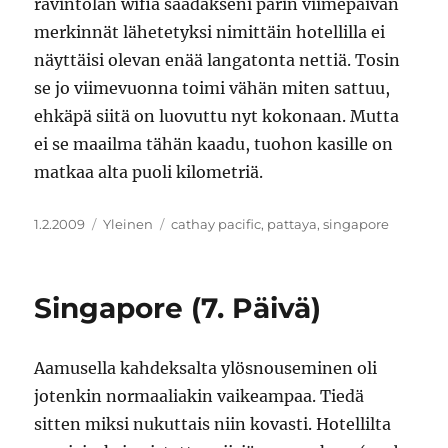
ravintolan wifiä saadakseni parin viimepäivän
merkinnät lähetetyksi nimittäin hotellilla ei
näyttäisi olevan enää langatonta nettiä. Tosin
se jo viimevuonna toimi vähän miten sattuu,
ehkäpä siitä on luovuttu nyt kokonaan. Mutta
ei se maailma tähän kaadu, tuohon kasille on
matkaa alta puoli kilometriä.
Julkaistu
Kategoriat
Avainsanat
1.2.2009
Yleinen
cathay pacific
,
pattaya
,
singapore
Singapore (7. Päivä)
Aamusella kahdeksalta ylösnouseminen oli
jotenkin normaaliakin vaikeampaa. Tiedä
sitten miksi nukuttais niin kovasti. Hotellilta