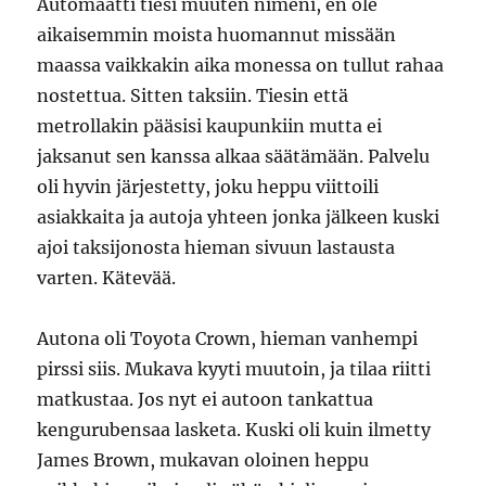
Automaatti tiesi muuten nimeni, en ole
aikaisemmin moista huomannut missään
maassa vaikkakin aika monessa on tullut rahaa
nostettua. Sitten taksiin. Tiesin että
metrollakin pääsisi kaupunkiin mutta ei
jaksanut sen kanssa alkaa säätämään. Palvelu
oli hyvin järjestetty, joku heppu viittoili
asiakkaita ja autoja yhteen jonka jälkeen kuski
ajoi taksijonosta hieman sivuun lastausta
varten. Kätevää.
Autona oli Toyota Crown, hieman vanhempi
pirssi siis. Mukava kyyti muutoin, ja tilaa riitti
matkustaa. Jos nyt ei autoon tankattua
kengurubensaa lasketa. Kuski oli kuin ilmetty
James Brown, mukavan oloinen heppu