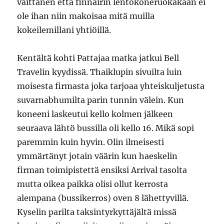
väittänen että finnairin lentokoneruokakaan ei
ole ihan niin makoisaa mitä muilla
kokeilemillani yhtiöillä.
Kentältä kohti Pattajaa matka jatkui Bell
Travelin kyydissä. Thaiklupin sivuilta luin
moisesta firmasta joka tarjoaa yhteiskuljetusta
suvarnabhumilta parin tunnin välein. Kun
koneeni laskeutui kello kolmen jälkeen
seuraava lähtö bussilla oli kello 16. Mikä sopi
paremmin kuin hyvin. Olin ilmeisesti
ymmärtänyt jotain väärin kun haeskelin
firman toimipistettä ensiksi Arrival tasolta
mutta oikea paikka olisi ollut kerrosta
alempana (bussikerros) oven 8 lähettyvillä.
Kyselin parilta taksintyrkyttäjältä missä