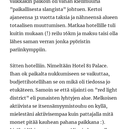
vaikkakin paikoin oli vähän kielimuuria
”paikallisesta slangista” johtuen. Kertoi
ajaneensa 31 vuotta taksia ja nähneensä alueen
totaalisen muuttumisen. Matkaa hotellille tuli
kuitin mukaan (!) reilu 16km ja maksu taisi olla
lähes saman verran jonka pyöristin
pariinkymppiin.
Sitten hotelliin. Nimeltään Hotel 81 Palace.
Ihan ok paikalta nukkumiseen se vaikuttaa,
budjettihotellihan se on mikä oli tiedossa jo
etukäteen. Samoin se että sijainti on ”red light
district” eli punaisten lyhtyjen alue. Melkoisen
aktiivista se itsensämyymistouhu on kyllä,
mielestäni aktiivisempaa kuin pattajalla mitä
monet pitää kauhean pahana paikkana :).