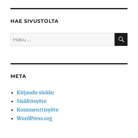
HAE SIVUSTOLTA
HA
Etsi:
META
Kirjaudu sisään
Sisältösyöte
Kommenttisyöte
WordPress.org