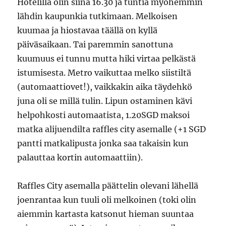
Hotelilla olin siinä 16.30 ja tuntia myöhemmin
lähdin kaupunkia tutkimaan. Melkoisen
kuumaa ja hiostavaa täällä on kyllä
päiväsaikaan. Tai paremmin sanottuna
kuumuus ei tunnu mutta hiki virtaa pelkästä
istumisesta. Metro vaikuttaa melko siistiltä
(automaattiovet!), vaikkakin aika täydehkö
juna oli se millä tulin. Lipun ostaminen kävi
helpohkosti automaatista, 1.20SGD maksoi
matka alijuendilta raffles city asemalle (+1 SGD
pantti matkalipusta jonka saa takaisin kun
palauttaa kortin automaattiin).
Raffles City asemalla päättelin olevani lähellä
joenrantaa kun tuuli oli melkoinen (toki olin
aiemmin kartasta katsonut hieman suuntaa