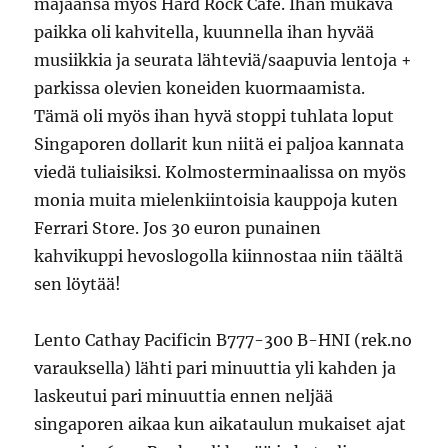
majaansa myös Hard Rock Cafe. Ihan mukava
paikka oli kahvitella, kuunnella ihan hyvää
musiikkia ja seurata lähteviä/saapuvia lentoja +
parkissa olevien koneiden kuormaamista.
Tämä oli myös ihan hyvä stoppi tuhlata loput
Singaporen dollarit kun niitä ei paljoa kannata
viedä tuliaisiksi. Kolmosterminaalissa on myös
monia muita mielenkiintoisia kauppoja kuten
Ferrari Store. Jos 30 euron punainen
kahvikuppi hevoslogolla kiinnostaa niin täältä
sen löytää!
Lento Cathay Pacificin B777-300 B-HNI (rek.no
varauksella) lähti pari minuuttia yli kahden ja
laskeutui pari minuuttia ennen neljää
singaporen aikaa kun aikataulun mukaiset ajat