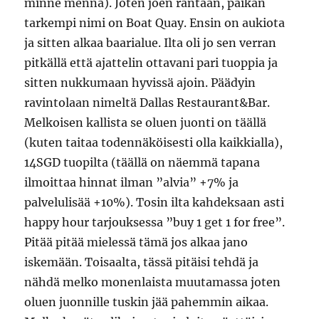
minne mennä). Joten joen rantaan, paikan
tarkempi nimi on Boat Quay. Ensin on aukiota
ja sitten alkaa baarialue. Ilta oli jo sen verran
pitkällä että ajattelin ottavani pari tuoppia ja
sitten nukkumaan hyvissä ajoin. Päädyin
ravintolaan nimeltä Dallas Restaurant&Bar.
Melkoisen kallista se oluen juonti on täällä
(kuten taitaa todennäköisesti olla kaikkialla),
14SGD tuopilta (täällä on näemmä tapana
ilmoittaa hinnat ilman ”alvia” +7% ja
palvelulisää +10%). Tosin ilta kahdeksaan asti
happy hour tarjouksessa ”buy 1 get 1 for free”.
Pitää pitää mielessä tämä jos alkaa jano
iskemään. Toisaalta, tässä pitäisi tehdä ja
nähdä melko monenlaista muutamassa joten
oluen juonnille tuskin jää pahemmin aikaa.