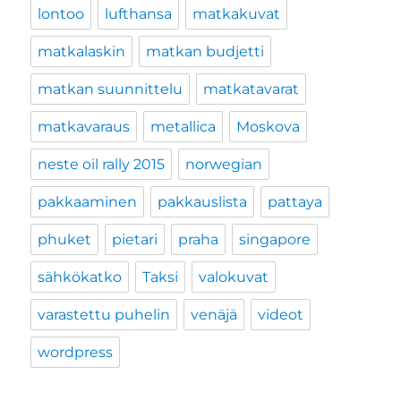
lontoo
lufthansa
matkakuvat
matkalaskin
matkan budjetti
matkan suunnittelu
matkatavarat
matkavaraus
metallica
Moskova
neste oil rally 2015
norwegian
pakkaaminen
pakkauslista
pattaya
phuket
pietari
praha
singapore
sähkökatko
Taksi
valokuvat
varastettu puhelin
venäjä
videot
wordpress