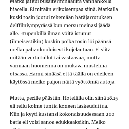
Matka jatkui bussiterminaalilta vanhahkolla
hiacella. Ei mitään erikoisempaa siinä. Matkalla
kuski tosin joutui tekemään hätäjarrutuksen
delffiiniympyrässä kun mersu meinasi jäädä
alle. Etupenkillä ilman vöitä istunut
(ilmeisestikin) kuskin poika tosin löi päänsä
melko pahankuuloisesti kojelautaan. Ei siitä
mitään verta tullut tai vastaavaa, mutta
varmaan huomenna on mukava mustelma
otsassa. Harmi sinääsä että täällä on edelleen
käytössä melko paljon näitä vyöttömiä autoja.
Mutta, perille päästiin. Hotellilla olin siinä 18.15
eli reilu kolme tuntia koneen laskeuduttua.
Niin ja kyyti kustansi kokonaisuudessaan 200
batia eli voisi sanoa edukkaaksikin. Melko