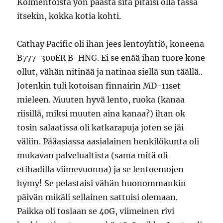
Kolmentoista yön päästä sitä pitäisi olla tässä
itsekin, kokka kotia kohti.
Cathay Pacific oli ihan jees lentoyhtiö, koneena
B777-300ER B-HNG. Ei se enää ihan tuore kone
ollut, vähän nitinää ja natinaa siellä sun täällä..
Jotenkin tuli kotoisan finnairin MD-11set
mieleen. Muuten hyvä lento, ruoka (kanaa
riisillä, miksi muuten aina kanaa?) ihan ok
tosin salaatissa oli katkarapuja joten se jäi
väliin. Pääasiassa aasialainen henkilökunta oli
mukavan palvelualtista (sama mitä oli
etihadilla viimevuonna) ja se lentoemojen
hymy! Se pelastaisi vähän huonommankin
päivän mikäli sellainen sattuisi olemaan.
Paikka oli tosiaan se 40G, viimeinen rivi