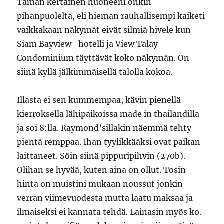
Tämän kertainen huoneeni onkin
pihanpuolelta, eli hieman rauhallisempi kaiketi
vaikkakaan näkymät eivät silmiä hivele kun
Siam Bayview -hotelli ja View Talay
Condominium täyttävät koko näkymän. On
siinä kyllä jälkimmäisellä talolla kokoa.
Illasta ei sen kummempaa, kävin pienellä
kierroksella lähipaikoissa made in thailandilla
ja soi 8:lla. Raymond’sillakin näemmä tehty
pientä remppaa. Ihan tyylikkääksi ovat paikan
laittaneet. Söin siinä pippuripihvin (270b).
Olihan se hyvää, kuten aina on ollut. Tosin
hinta on muistini mukaan noussut jonkin
verran viimevuodesta mutta laatu maksaa ja
ilmaiseksi ei kannata tehdä. Lainasin myös ko.