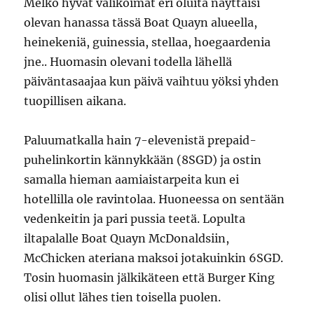
Melko hyvät valikoimat eri oluita näyttäisi
olevan hanassa tässä Boat Quayn alueella,
heinekeniä, guinessia, stellaa, hoegaardenia
jne.. Huomasin olevani todella lähellä
päiväntasaajaa kun päivä vaihtuu yöksi yhden
tuopillisen aikana.
Paluumatkalla hain 7-elevenistä prepaid-
puhelinkortin kännykkään (8SGD) ja ostin
samalla hieman aamiaistarpeita kun ei
hotellilla ole ravintolaa. Huoneessa on sentään
vedenkeitin ja pari pussia teetä. Lopulta
iltapalalle Boat Quayn McDonaldsiin,
McChicken ateriana maksoi jotakuinkin 6SGD.
Tosin huomasin jälkikäteen että Burger King
olisi ollut lähes tien toisella puolen.