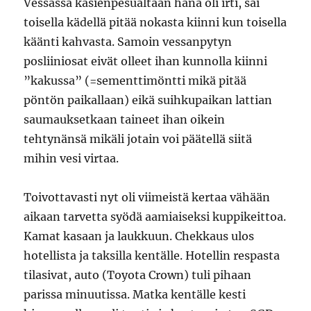
Vessassa käsienpesualtaan hana oli irti, sai
toisella kädellä pitää nokasta kiinni kun toisella
käänti kahvasta. Samoin vessanpytyn
posliiniosat eivät olleet ihan kunnolla kiinni
”kakussa” (=sementtimöntti mikä pitää
pöntön paikallaan) eikä suihkupaikan lattian
saumauksetkaan taineet ihan oikein
tehtynänsä mikäli jotain voi päätellä siitä
mihin vesi virtaa.
Toivottavasti nyt oli viimeistä kertaa vähään
aikaan tarvetta syödä aamiaiseksi kuppikeittoa.
Kamat kasaan ja laukkuun. Chekkaus ulos
hotellista ja taksilla kentälle. Hotellin respasta
tilasivat, auto (Toyota Crown) tuli pihaan
parissa minuutissa. Matka kentälle kesti