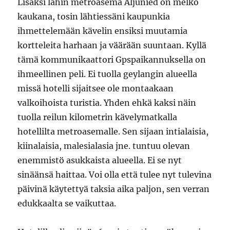
Lisäksi lähin metroasema Aljunied on melko
kaukana, tosin lähtiessäni kaupunkia
ihmettelemään kävelin ensiksi muutamia
kortteleita harhaan ja väärään suuntaan. Kyllä
tämä kommunikaattori Gpspaikannuksella on
ihmeellinen peli. Ei tuolla geylangin alueella
missä hotelli sijaitsee ole montaakaan
valkoihoista turistia. Yhden ehkä kaksi näin
tuolla reilun kilometrin kävelymatkalla
hotellilta metroasemalle. Sen sijaan intialaisia,
kiinalaisia, malesialasia jne. tuntuu olevan
enemmistö asukkaista alueella. Ei se nyt
sinäänsä haittaa. Voi olla että tulee nyt tulevina
päivinä käytettyä taksia aika paljon, sen verran
edukkaalta se vaikuttaa.