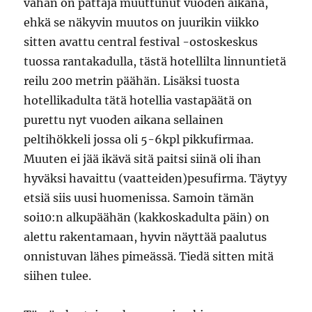
vähän on pattaja muuttunut vuoden aikana,
ehkä se näkyvin muutos on juurikin viikko
sitten avattu central festival -ostoskeskus
tuossa rantakadulla, tästä hotellilta linnuntietä
reilu 200 metrin päähän. Lisäksi tuosta
hotellikadulta tätä hotellia vastapäätä on
purettu nyt vuoden aikana sellainen
peltihökkeli jossa oli 5-6kpl pikkufirmaa.
Muuten ei jää ikävä sitä paitsi siinä oli ihan
hyväksi havaittu (vaatteiden)pesufirma. Täytyy
etsiä siis uusi huomenissa. Samoin tämän
soi10:n alkupäähän (kakkoskadulta päin) on
alettu rakentamaan, hyvin näyttää paalutus
onnistuvan lähes pimeässä. Tiedä sitten mitä
siihen tulee.