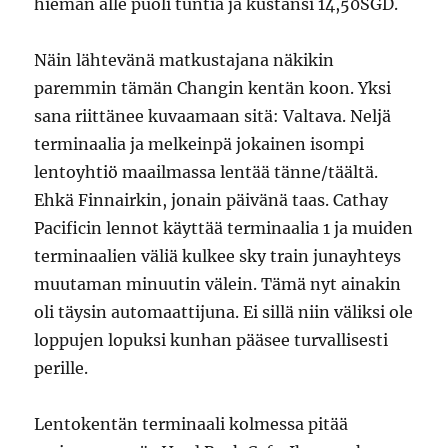
hieman alle puoli tuntia ja kustansi 14,50SGD.
Näin lähtevänä matkustajana näkikin
paremmin tämän Changin kentän koon. Yksi
sana riittänee kuvaamaan sitä: Valtava. Neljä
terminaalia ja melkeinpä jokainen isompi
lentoyhtiö maailmassa lentää tänne/täältä.
Ehkä Finnairkin, jonain päivänä taas. Cathay
Pacificin lennot käyttää terminaalia 1 ja muiden
terminaalien väliä kulkee sky train junayhteys
muutaman minuutin välein. Tämä nyt ainakin
oli täysin automaattijuna. Ei sillä niin väliksi ole
loppujen lopuksi kunhan pääsee turvallisesti
perille.
Lentokentän terminaali kolmessa pitää