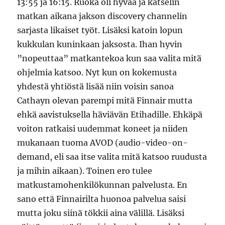
13:55 ja 16:15. Ruoka oli hyvää ja katselin
matkan aikana jakson discovery channelin
sarjasta likaiset työt. Lisäksi katoin lopun
kukkulan kuninkaan jaksosta. Ihan hyvin
”nopeuttaa” matkantekoa kun saa valita mitä
ohjelmia katsoo. Nyt kun on kokemusta
yhdestä yhtiöstä lisää niin voisin sanoa
Cathayn olevan parempi mitä Finnair mutta
ehkä aavistuksella häviävän Etihadille. Ehkäpä
voiton ratkaisi uudemmat koneet ja niiden
mukanaan tuoma AVOD (audio-video-on-
demand, eli saa itse valita mitä katsoo ruudusta
ja mihin aikaan). Toinen ero tulee
matkustamohenkilökunnan palvelusta. En
sano että Finnairilta huonoa palvelua saisi
mutta joku siinä tökkii aina välillä. Lisäksi