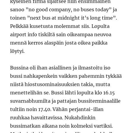
kyseinen firma sijaitsee niin ensimmäinen
sanoo ”no good company, no buses today” ja
toinen ”next bus at midnight it’s long time”.
Pelkkää kusetusta molemmat siis. Lopulta
airport info tiskiltä sain oikeampaa neuvoa
mennä kerros alaspäin josta oikea paikka
löytyi.
Bussina oli ihan asiallinen ja ilmastoitu iso
bussi nahkapenkein vaikken pahemmin tykkää
niistä hiostusominaisuuksien takia, mutta
menettelihän se. Bussi lähti lopulta klo 16.15
suvarnabhumilta ja pattajan bussiterminaalille
tultiin noin 17.40. Vähän perjantai-illan
ruuhkaa havaittavissa. Nukahdinkin
bussimatkan aikana noin kolmeksi vartiksi.