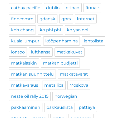
cathay pacific
dublin
etihad
finnair
finncomm
gdansk
gprs
Internet
koh chang
ko phi phi
ko yao noi
kuala lumpur
kööpenhamina
lentolista
lontoo
lufthansa
matkakuvat
matkalaskin
matkan budjetti
matkan suunnittelu
matkatavarat
matkavaraus
metallica
Moskova
neste oil rally 2015
norwegian
pakkaaminen
pakkauslista
pattaya