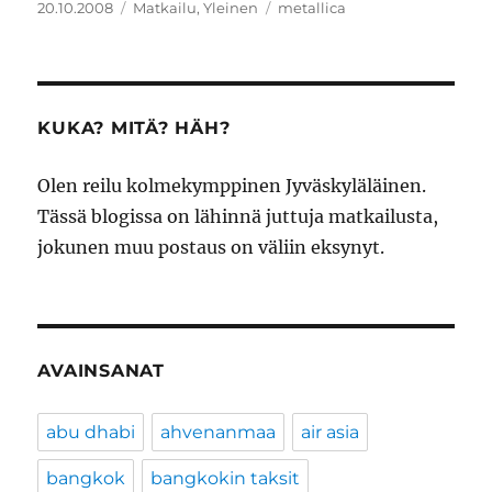
Julkaistu
Kategoriat
Avainsanat
20.10.2008
Matkailu
,
Yleinen
metallica
KUKA? MITÄ? HÄH?
Olen reilu kolmekymppinen Jyväskyläläinen.
Tässä blogissa on lähinnä juttuja matkailusta,
jokunen muu postaus on väliin eksynyt.
AVAINSANAT
abu dhabi
ahvenanmaa
air asia
bangkok
bangkokin taksit