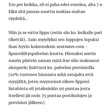
$10 per keikka, eli ei paha edes euroina, alta 7 e.
Eikä sitä passaa nauttia makiaa mahan
täydeltä…
Niin ja se extra lippu (ostin siis ko. keikalle pari
tikettiä).. Sain myydyksi sen loppujen lopuksi
ihan hyvin kokemuksin seatwave.com -
lipunvälityspalvelun kautta. Hinnaksi asetin
suurin piirtein saman mitä itse olin maksanut
alunperin lisättynä ko. palvelun provisioilla
(10% tuotteen hinnasta sekä ostajalta että
myyjältä, joten myynnissä olleen lippuni
listahinta oli jotakuinkin 90 puntaa josta
itselleni jäi noin 75 puntaa postikulujen ja
provision jälkeen).