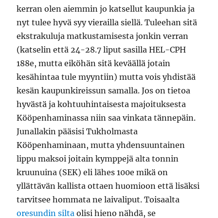
kerran olen aiemmin jo katsellut kaupunkia ja
nyt tulee hyvä syy vierailla siellä. Tuleehan sitä
ekstrakuluja matkustamisesta jonkin verran
(katselin että 24-28.7 liput sasilla HEL-CPH
188e, mutta eiköhän sitä keväällä jotain
kesähintaa tule myyntiin) mutta vois yhdistää
kesän kaupunkireissun samalla. Jos on tietoa
hyvästä ja kohtuuhintaisesta majoituksesta
Kööpenhaminassa niin saa vinkata tännepäin.
Junallakin pääsisi Tukholmasta
Kööpenhaminaan, mutta yhdensuuntainen
lippu maksoi joitain kymppejä alta tonnin
kruunuina (SEK) eli lähes 100e mikä on
yllättävän kallista ottaen huomioon että lisäksi
tarvitsee hommata ne laivaliput. Toisaalta
oresundin silta
olisi hieno nähdä, se