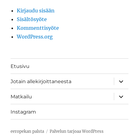
Kirjaudu sisään
Sisältösyöte
Kommenttisyöte
WordPress.org
Etusivu
näytä
Jotain allekirjoittaneesta
alavalik
näytä
Matkailu
alavalik
Instagram
eeropekan palsta
Palvelun tarjoaa WordPress