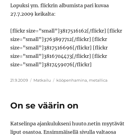
Lopuksi ym. flickrin albumista pari kuvaa
27.7.2009 keikalta:
[flickr size=”small”]3817516162[/flickr] [flickr
size=”small”]3763897712[/flickr] [flickr
size=”small”]3817516696[/flickr] [flickr
size=”small”]3816704473[/flickr] [flickr
size=”small”]3817459076[/flickr]
Julkaistu
Kategoriat
Avainsanat
21.9.2009
Matkailu
kööpenhamina
,
metallica
On se väärin on
Katselinpa ajankulukseni huuto.netin myytävät
liput osastoa. Ensimmäisellä sivulla valtaosa