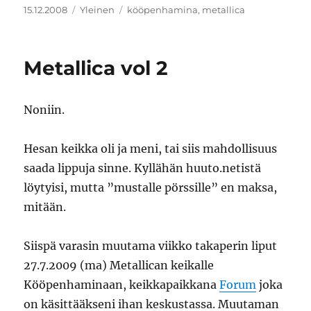
Julkaistu
Kategoriat
Avainsanat
15.12.2008
Yleinen
kööpenhamina
,
metallica
Metallica vol 2
Noniin.
Hesan keikka oli ja meni, tai siis mahdollisuus
saada lippuja sinne. Kyllähän huuto.netistä
löytyisi, mutta ”mustalle pörssille” en maksa,
mitään.
Siispä varasin muutama viikko takaperin liput
27.7.2009 (ma) Metallican keikalle
Kööpenhaminaan, keikkapaikkana
Forum
joka
on käsittääkseni ihan keskustassa. Muutaman