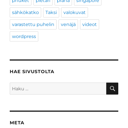
phuket
pietari
praha
singapore
sähkökatko
Taksi
valokuvat
varastettu puhelin
venäjä
videot
wordpress
HAE SIVUSTOLTA
HA
Etsi:
META