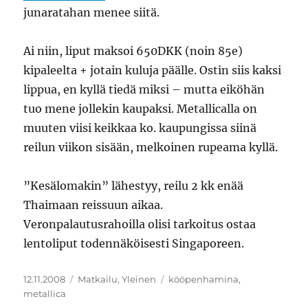
junaratahan menee siitä.
Ai niin, liput maksoi 650DKK (noin 85e)
kipaleelta + jotain kuluja päälle. Ostin siis kaksi
lippua, en kyllä tiedä miksi – mutta eiköhän
tuo mene jollekin kaupaksi. Metallicalla on
muuten viisi keikkaa ko. kaupungissa siinä
reilun viikon sisään, melkoinen rupeama kyllä.
”Kesälomakin” lähestyy, reilu 2 kk enää
Thaimaan reissuun aikaa.
Veronpalautusrahoilla olisi tarkoitus ostaa
lentoliput todennäköisesti Singaporeen.
Julkaistu
Kategoriat
Avainsanat
12.11.2008
Matkailu
,
Yleinen
kööpenhamina
,
metallica