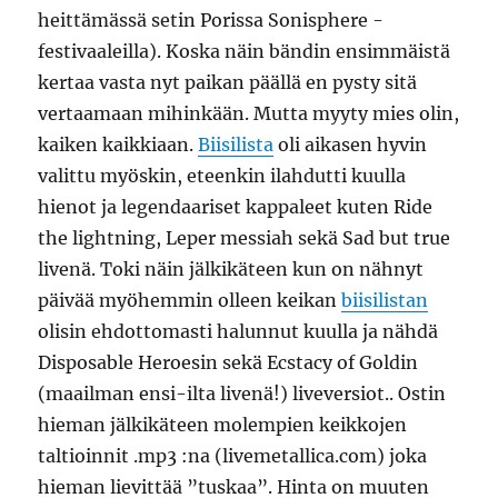
heittämässä setin Porissa Sonisphere -
festivaaleilla). Koska näin bändin ensimmäistä
kertaa vasta nyt paikan päällä en pysty sitä
vertaamaan mihinkään. Mutta myyty mies olin,
kaiken kaikkiaan.
Biisilista
oli aikasen hyvin
valittu myöskin, eteenkin ilahdutti kuulla
hienot ja legendaariset kappaleet kuten Ride
the lightning, Leper messiah sekä Sad but true
livenä. Toki näin jälkikäteen kun on nähnyt
päivää myöhemmin olleen keikan
biisilistan
olisin ehdottomasti halunnut kuulla ja nähdä
Disposable Heroesin sekä Ecstacy of Goldin
(maailman ensi-ilta livenä!) liveversiot.. Ostin
hieman jälkikäteen molempien keikkojen
taltioinnit .mp3 :na (livemetallica.com) joka
hieman lievittää ”tuskaa”. Hinta on muuten