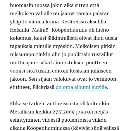
huomasin tuossa jokin aika sitten että
melkoisen vähälle on jäänyt tämän palstan
ylläpito viimeaikoina. Kesäreissu akselilla
Helsinki-Malmö-Kööpenhamina oli hieno
kokemus, kaksi jälkimmäistä olivat ihan uusia
tapauksia minulle myöskin. Melkoisen pitkän
reissuraportinkin olin jo puolittain rustaillut
mutta ajan- sekä kiinnostuksen puutteen
vuoksi sitä tuskin editoin koskaan julkiseen
jakoon. Sen sijaan valokuvat ovat jo verkkoon
ehtineet, Flickrissä
on oma albumi kuville
.
Ehkä se tärkein anti reissusta oli kuitenkin
Metallican keikka 27.7.2009 joka oli neljäs
esiintyminen viidestä puolentoista viikon
aikana Kööpenhaminassa (kävivät siinä välissä