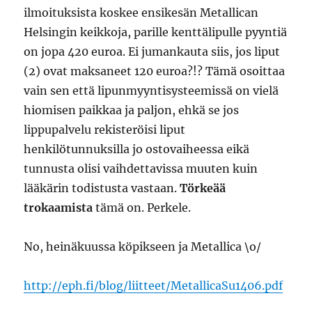
ilmoituksista koskee ensikesän Metallican
Helsingin keikkoja, parille kenttälipulle pyyntiä
on jopa 420 euroa. Ei jumankauta siis, jos liput
(2) ovat maksaneet 120 euroa?!? Tämä osoittaa
vain sen että lipunmyyntisysteemissä on vielä
hiomisen paikkaa ja paljon, ehkä se jos
lippupalvelu rekisteröisi liput
henkilötunnuksilla jo ostovaiheessa eikä
tunnusta olisi vaihdettavissa muuten kuin
lääkärin todistusta vastaan.
Törkeää
trokaamista
tämä on. Perkele.
No, heinäkuussa köpikseen ja Metallica \o/
http://eph.fi/blog/liitteet/MetallicaSu1406.pdf