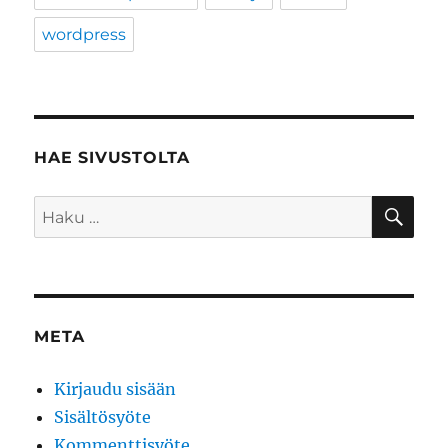
wordpress
HAE SIVUSTOLTA
HA
Etsi:
META
Kirjaudu sisään
Sisältösyöte
Kommenttisyöte