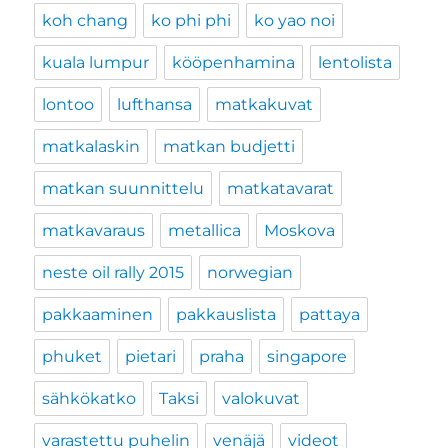
koh chang
ko phi phi
ko yao noi
kuala lumpur
kööpenhamina
lentolista
lontoo
lufthansa
matkakuvat
matkalaskin
matkan budjetti
matkan suunnittelu
matkatavarat
matkavaraus
metallica
Moskova
neste oil rally 2015
norwegian
pakkaaminen
pakkauslista
pattaya
phuket
pietari
praha
singapore
sähkökatko
Taksi
valokuvat
varastettu puhelin
venäjä
videot