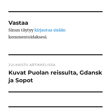
Vastaa
Sinun täytyy
kirjautua sisään
kommentoidaksesi.
Artikkelien
JULKAISTU ARTIKKELISSA
selaus
Kuvat Puolan reissulta, Gdansk
ja Sopot