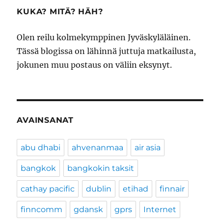
KUKA? MITÄ? HÄH?
Olen reilu kolmekymppinen Jyväskyläläinen.
Tässä blogissa on lähinnä juttuja matkailusta,
jokunen muu postaus on väliin eksynyt.
AVAINSANAT
abu dhabi
ahvenanmaa
air asia
bangkok
bangkokin taksit
cathay pacific
dublin
etihad
finnair
finncomm
gdansk
gprs
Internet