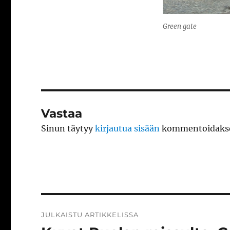
Green gate
Vastaa
Sinun täytyy
kirjautua sisään
kommentoidakse
Artikkelien
JULKAISTU ARTIKKELISSA
selaus