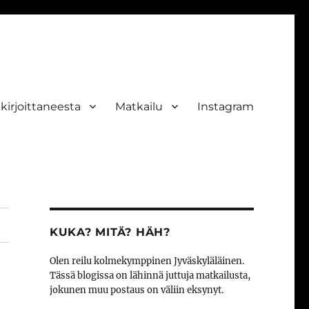
ekirjoittaneesta
Matkailu
Instagram
KUKA? MITÄ? HÄH?
Olen reilu kolmekymppinen Jyväskyläläinen.
Tässä blogissa on lähinnä juttuja matkailusta,
jokunen muu postaus on väliin eksynyt.