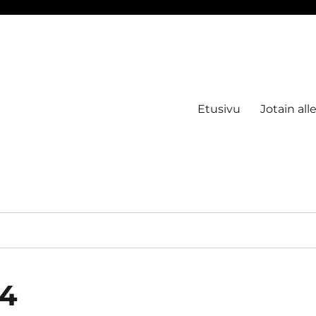
Etusivu
Jotain all
24