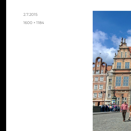
Julkaistu
2.7.2015
Täysikokoinen
1600 × 1184