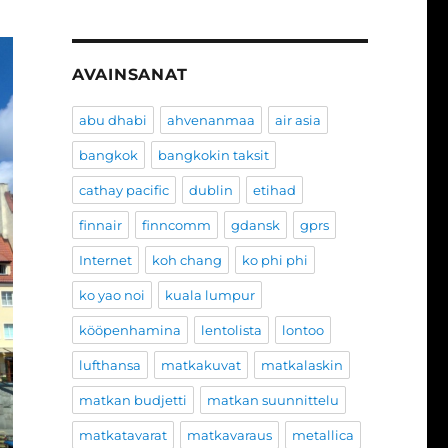
AVAINSANAT
abu dhabi
ahvenanmaa
air asia
bangkok
bangkokin taksit
cathay pacific
dublin
etihad
finnair
finncomm
gdansk
gprs
Internet
koh chang
ko phi phi
ko yao noi
kuala lumpur
kööpenhamina
lentolista
lontoo
lufthansa
matkakuvat
matkalaskin
matkan budjetti
matkan suunnittelu
matkatavarat
matkavaraus
metallica