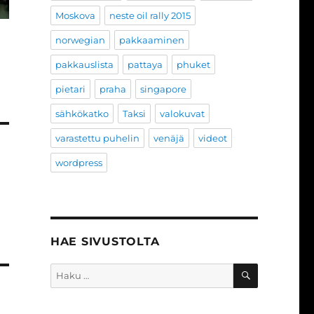
Moskova
neste oil rally 2015
norwegian
pakkaaminen
pakkauslista
pattaya
phuket
pietari
praha
singapore
sähkökatko
Taksi
valokuvat
varastettu puhelin
venäjä
videot
wordpress
HAE SIVUSTOLTA
HAKU
Etsi: