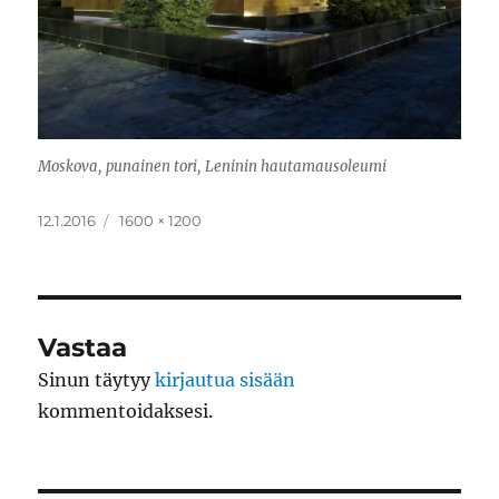
Moskova, punainen tori, Leninin hautamausoleumi
Julkaistu
Täysikokoinen
12.1.2016
1600 × 1200
Vastaa
Sinun täytyy
kirjautua sisään
kommentoidaksesi.