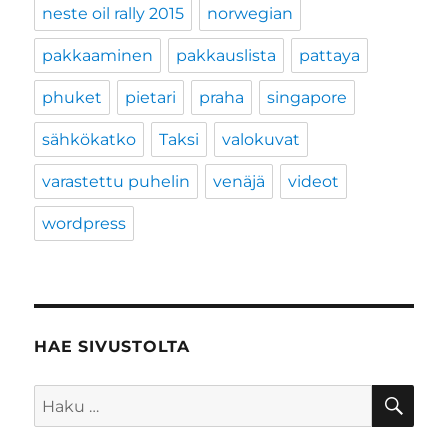
neste oil rally 2015
norwegian
pakkaaminen
pakkauslista
pattaya
phuket
pietari
praha
singapore
sähkökatko
Taksi
valokuvat
varastettu puhelin
venäjä
videot
wordpress
HAE SIVUSTOLTA
HA
Etsi: