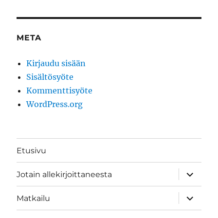
META
Kirjaudu sisään
Sisältösyöte
Kommenttisyöte
WordPress.org
Etusivu
näytä
Jotain allekirjoittaneesta
alavalik
näytä
Matkailu
alavalik