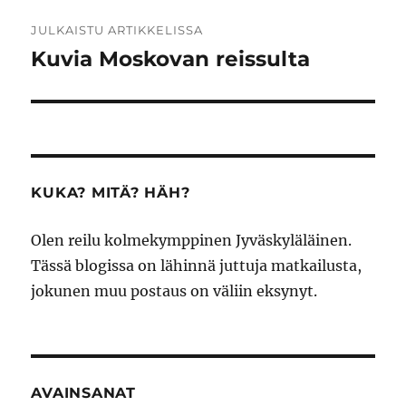
Artikkelien
JULKAISTU ARTIKKELISSA
selaus
Kuvia Moskovan reissulta
KUKA? MITÄ? HÄH?
Olen reilu kolmekymppinen Jyväskyläläinen.
Tässä blogissa on lähinnä juttuja matkailusta,
jokunen muu postaus on väliin eksynyt.
AVAINSANAT