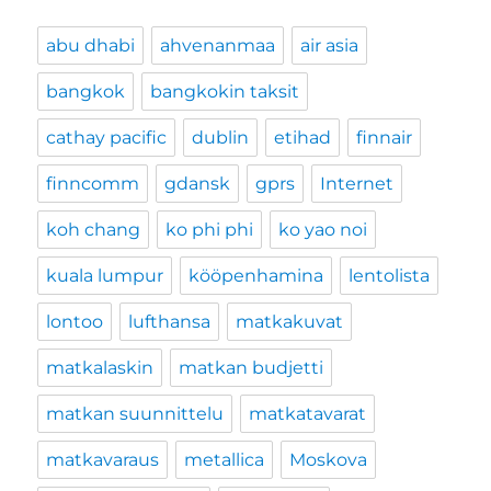
abu dhabi
ahvenanmaa
air asia
bangkok
bangkokin taksit
cathay pacific
dublin
etihad
finnair
finncomm
gdansk
gprs
Internet
koh chang
ko phi phi
ko yao noi
kuala lumpur
kööpenhamina
lentolista
lontoo
lufthansa
matkakuvat
matkalaskin
matkan budjetti
matkan suunnittelu
matkatavarat
matkavaraus
metallica
Moskova