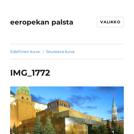
eeropekan palsta
VALIKKO
Edellinen kuva
Seuraava kuva
IMG_1772