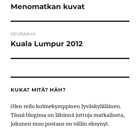
selaus
Menomatkan kuvat
Edellinen
artikkeli:
SEURAAVA
Kuala Lumpur 2012
Seuraava
artikkeli:
KUKA? MITÄ? HÄH?
Olen reilu kolmekymppinen Jyväskyläläinen.
Tässä blogissa on lähinnä juttuja matkailusta,
jokunen muu postaus on väliin eksynyt.