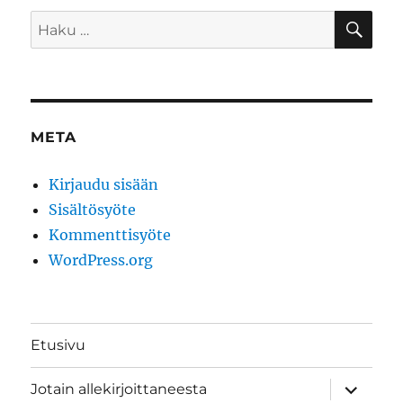
HA
Etsi:
META
Kirjaudu sisään
Sisältösyöte
Kommenttisyöte
WordPress.org
Etusivu
näytä
Jotain allekirjoittaneesta
alavalik