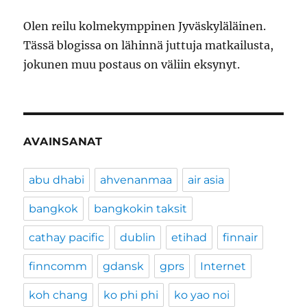
Olen reilu kolmekymppinen Jyväskyläläinen.
Tässä blogissa on lähinnä juttuja matkailusta,
jokunen muu postaus on väliin eksynyt.
AVAINSANAT
abu dhabi
ahvenanmaa
air asia
bangkok
bangkokin taksit
cathay pacific
dublin
etihad
finnair
finncomm
gdansk
gprs
Internet
koh chang
ko phi phi
ko yao noi