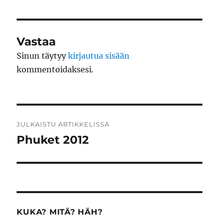
Vastaa
Sinun täytyy
kirjautua sisään
kommentoidaksesi.
Artikkelien
JULKAISTU ARTIKKELISSA
selaus
Phuket 2012
KUKA? MITÄ? HÄH?