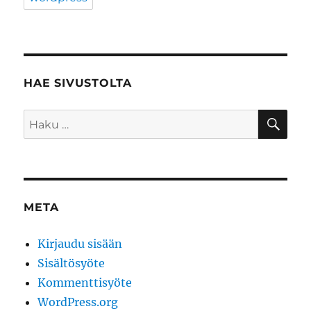
HAE SIVUSTOLTA
HA
Etsi:
META
Kirjaudu sisään
Sisältösyöte
Kommenttisyöte
WordPress.org