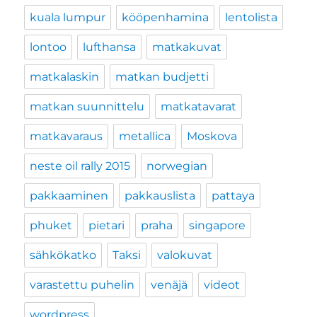
kuala lumpur
kööpenhamina
lentolista
lontoo
lufthansa
matkakuvat
matkalaskin
matkan budjetti
matkan suunnittelu
matkatavarat
matkavaraus
metallica
Moskova
neste oil rally 2015
norwegian
pakkaaminen
pakkauslista
pattaya
phuket
pietari
praha
singapore
sähkökatko
Taksi
valokuvat
varastettu puhelin
venäjä
videot
wordpress