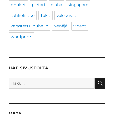
phuket
pietari
praha
singapore
sähkökatko
Taksi
valokuvat
varastettu puhelin
venäjä
videot
wordpress
HAE SIVUSTOLTA
HA
Etsi:
META