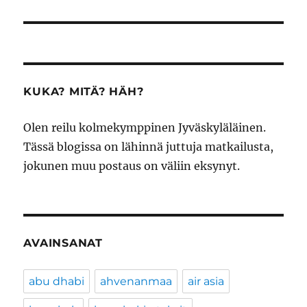
KUKA? MITÄ? HÄH?
Olen reilu kolmekymppinen Jyväskyläläinen.
Tässä blogissa on lähinnä juttuja matkailusta,
jokunen muu postaus on väliin eksynyt.
AVAINSANAT
abu dhabi
ahvenanmaa
air asia