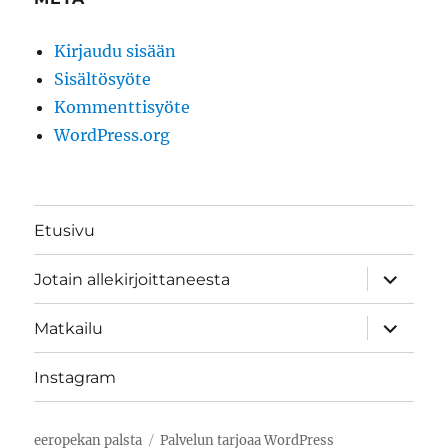
Kirjaudu sisään
Sisältösyöte
Kommenttisyöte
WordPress.org
Etusivu
näytä
Jotain allekirjoittaneesta
alavalik
näytä
Matkailu
alavalik
Instagram
eeropekan palsta
Palvelun tarjoaa WordPress