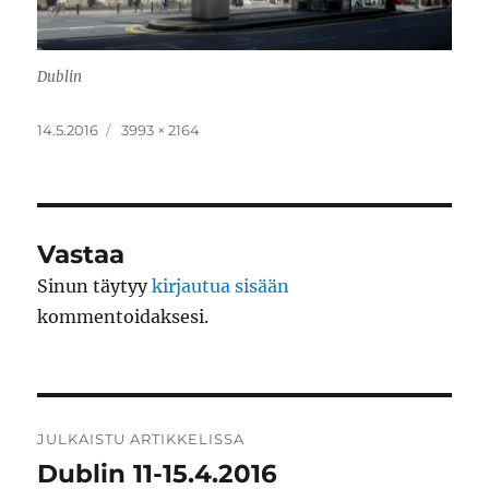
Dublin
Julkaistu
Täysikokoinen
14.5.2016
3993 × 2164
Vastaa
Sinun täytyy
kirjautua sisään
kommentoidaksesi.
Artikkelien
JULKAISTU ARTIKKELISSA
selaus
Dublin 11-15.4.2016