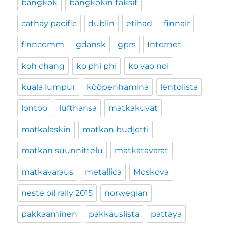
bangkok
bangkokin taksit
cathay pacific
dublin
etihad
finnair
finncomm
gdansk
gprs
Internet
koh chang
ko phi phi
ko yao noi
kuala lumpur
kööpenhamina
lentolista
lontoo
lufthansa
matkakuvat
matkalaskin
matkan budjetti
matkan suunnittelu
matkatavarat
matkavaraus
metallica
Moskova
neste oil rally 2015
norwegian
pakkaaminen
pakkauslista
pattaya