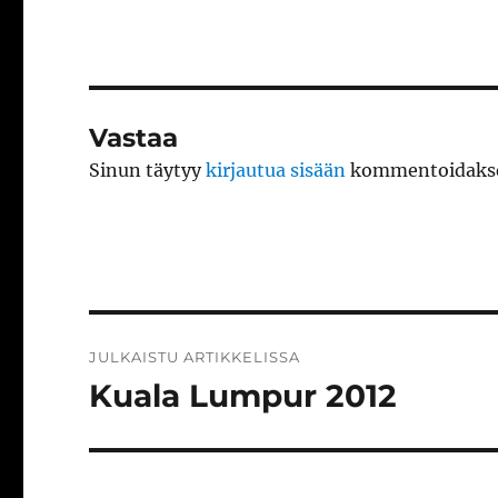
Vastaa
Sinun täytyy
kirjautua sisään
kommentoidakse
Artikkelien
JULKAISTU ARTIKKELISSA
selaus
Kuala Lumpur 2012