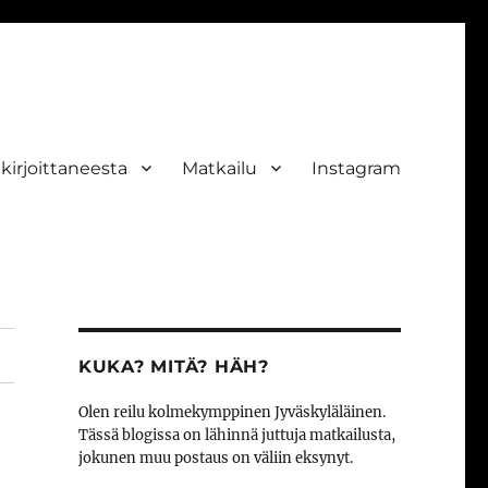
ekirjoittaneesta
Matkailu
Instagram
KUKA? MITÄ? HÄH?
Olen reilu kolmekymppinen Jyväskyläläinen.
Tässä blogissa on lähinnä juttuja matkailusta,
jokunen muu postaus on väliin eksynyt.