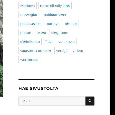
Moskova
neste oil rally 2015
norwegian
pakkaaminen
pakkauslista
pattaya
phuket
pietari
praha
singapore
sähkökatko
Taksi
valokuvat
varastettu puhelin
venäjä
videot
wordpress
HAE SIVUSTOLTA
HAKU
Etsi: