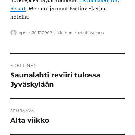
hotelleja Pattayalta ainakin:
LK mansion
,
Bay
Resort
, Mercure ja muut Eastiny -ketjun
hotellit.
Kirjoittaja
Julkaistu
Kategoriat
Avainsanat
eph
20.12.2007
Yleinen
matkavaraus
Artikkelien
EDELLINEN
selaus
Saunalahti reviiri tulossa
Edellinen
artikkeli:
Jyväskylään
SEURAAVA
Alta viikko
Seuraava
artikkeli: