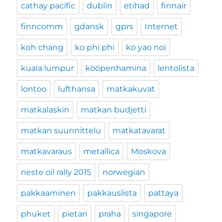
cathay pacific
dublin
etihad
finnair
finncomm
gdansk
gprs
Internet
koh chang
ko phi phi
ko yao noi
kuala lumpur
kööpenhamina
lentolista
lontoo
lufthansa
matkakuvat
matkalaskin
matkan budjetti
matkan suunnittelu
matkatavarat
matkavaraus
metallica
Moskova
neste oil rally 2015
norwegian
pakkaaminen
pakkauslista
pattaya
phuket
pietari
praha
singapore