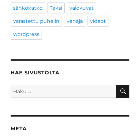
sähkökatko
Taksi
valokuvat
varastettu puhelin
venäjä
videot
wordpress
HAE SIVUSTOLTA
HA
Etsi:
META