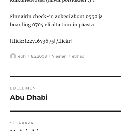
kulkuneuvossa (laivat poislukien ;) ).
Finnairin check-in aukesi about 0550 ja
boarding 0705 eli alta tunnin päästä.
[flickr]2271673675[/flickr]
Kirjoittaja
Julkaistu
Kategoriat
Avainsanat
eph
8.2.2008
Yleinen
etihad
Artikkelien
EDELLINEN
selaus
Abu Dhabi
Edellinen
artikkeli:
SEURAAVA