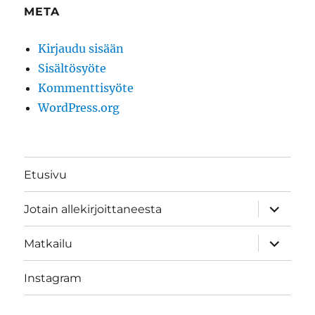
META
Kirjaudu sisään
Sisältösyöte
Kommenttisyöte
WordPress.org
Etusivu
näytä
Jotain allekirjoittaneesta
alavalik
näytä
Matkailu
alavalik
Instagram