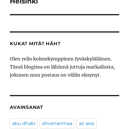
Helsinki
Seuraava
artikkeli:
KUKA? MITÄ? HÄH?
Olen reilu kolmekymppinen Jyväskyläläinen.
Tässä blogissa on lähinnä juttuja matkailusta,
jokunen muu postaus on väliin eksynyt.
AVAINSANAT
abu dhabi
ahvenanmaa
air asia