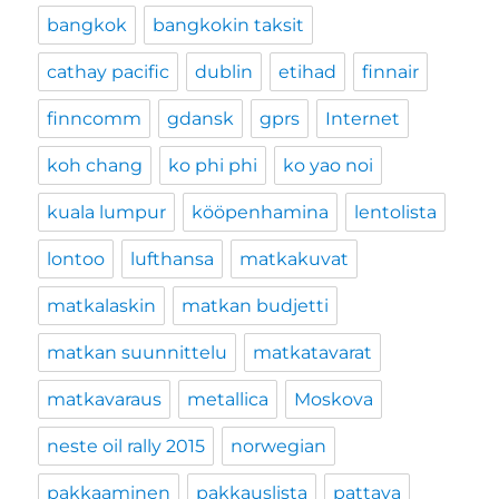
bangkok
bangkokin taksit
cathay pacific
dublin
etihad
finnair
finncomm
gdansk
gprs
Internet
koh chang
ko phi phi
ko yao noi
kuala lumpur
kööpenhamina
lentolista
lontoo
lufthansa
matkakuvat
matkalaskin
matkan budjetti
matkan suunnittelu
matkatavarat
matkavaraus
metallica
Moskova
neste oil rally 2015
norwegian
pakkaaminen
pakkauslista
pattaya