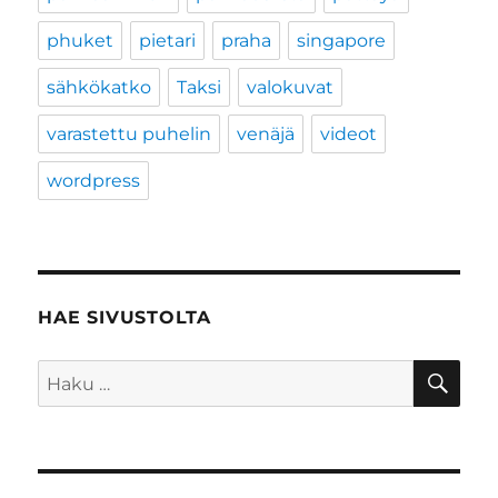
phuket
pietari
praha
singapore
sähkökatko
Taksi
valokuvat
varastettu puhelin
venäjä
videot
wordpress
HAE SIVUSTOLTA
HA
Etsi: