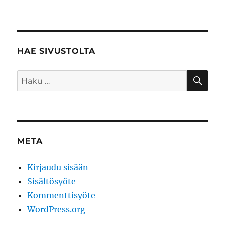
HAE SIVUSTOLTA
HA
Etsi:
META
Kirjaudu sisään
Sisältösyöte
Kommenttisyöte
WordPress.org