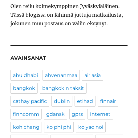
Olen reilu kolmekymppinen Jyväskyläläinen.
Tässä blogissa on lähinnä juttuja matkailusta,
jokunen muu postaus on väliin eksynyt.
AVAINSANAT
abu dhabi
ahvenanmaa
air asia
bangkok
bangkokin taksit
cathay pacific
dublin
etihad
finnair
finncomm
gdansk
gprs
Internet
koh chang
ko phi phi
ko yao noi