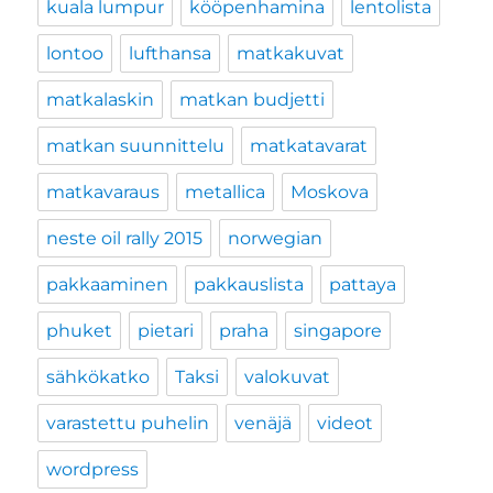
kuala lumpur
kööpenhamina
lentolista
lontoo
lufthansa
matkakuvat
matkalaskin
matkan budjetti
matkan suunnittelu
matkatavarat
matkavaraus
metallica
Moskova
neste oil rally 2015
norwegian
pakkaaminen
pakkauslista
pattaya
phuket
pietari
praha
singapore
sähkökatko
Taksi
valokuvat
varastettu puhelin
venäjä
videot
wordpress