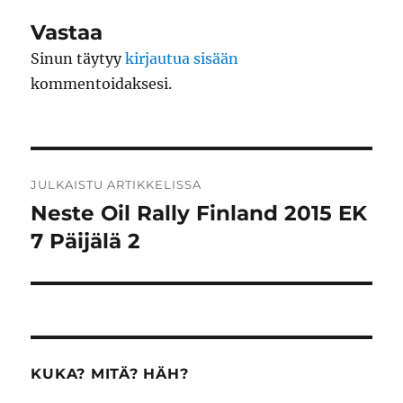
Vastaa
Sinun täytyy
kirjautua sisään
kommentoidaksesi.
Artikkelien
JULKAISTU ARTIKKELISSA
selaus
Neste Oil Rally Finland 2015 EK
7 Päijälä 2
KUKA? MITÄ? HÄH?