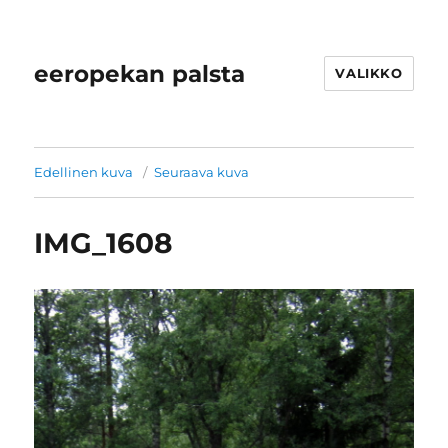
eeropekan palsta
VALIKKO
Edellinen kuva
Seuraava kuva
IMG_1608