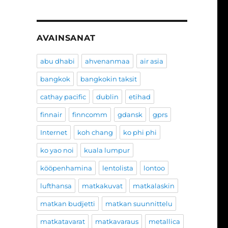
AVAINSANAT
abu dhabi
ahvenanmaa
air asia
bangkok
bangkokin taksit
cathay pacific
dublin
etihad
finnair
finncomm
gdansk
gprs
Internet
koh chang
ko phi phi
ko yao noi
kuala lumpur
kööpenhamina
lentolista
lontoo
lufthansa
matkakuvat
matkalaskin
matkan budjetti
matkan suunnittelu
matkatavarat
matkavaraus
metallica