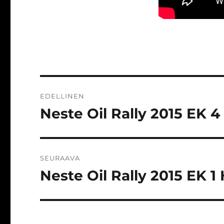
Artikkelien
EDELLINEN
selaus
Neste Oil Rally 2015 EK 4
Edellinen
artikkeli:
SEURAAVA
Neste Oil Rally 2015 EK 1 
Seuraava
artikkeli: