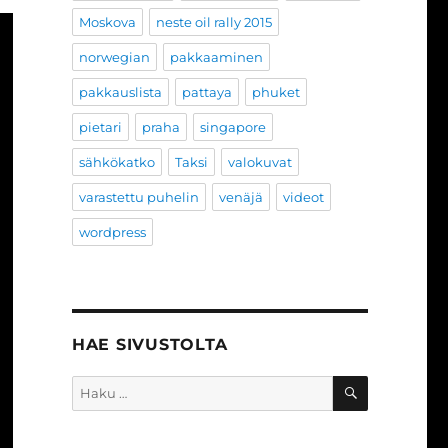
Moskova
neste oil rally 2015
norwegian
pakkaaminen
pakkauslista
pattaya
phuket
pietari
praha
singapore
sähkökatko
Taksi
valokuvat
varastettu puhelin
venäjä
videot
wordpress
HAE SIVUSTOLTA
HAKU
Etsi: