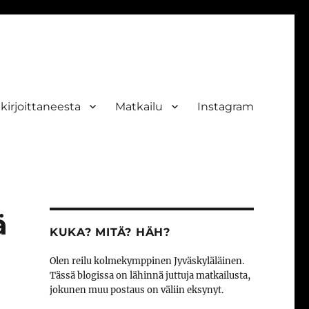
ekirjoittaneesta
Matkailu
Instagram
ä
KUKA? MITÄ? HÄH?
Olen reilu kolmekymppinen Jyväskyläläinen.
Tässä blogissa on lähinnä juttuja matkailusta,
jokunen muu postaus on väliin eksynyt.