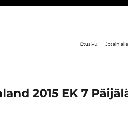
Etusivu
Jotain all
nland 2015 EK 7 Päijäl