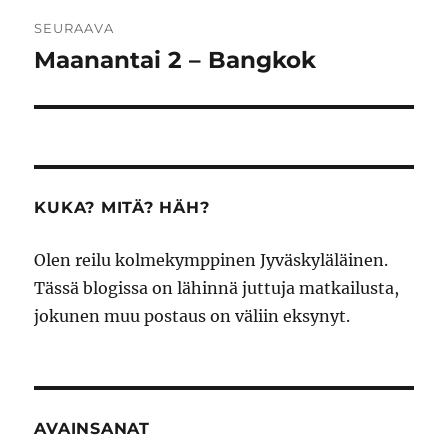
SEURAAVA
Maanantai 2 – Bangkok
Seuraava
artikkeli:
KUKA? MITÄ? HÄH?
Olen reilu kolmekymppinen Jyväskyläläinen.
Tässä blogissa on lähinnä juttuja matkailusta,
jokunen muu postaus on väliin eksynyt.
AVAINSANAT