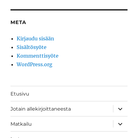
META
Kirjaudu sisään
Sisältösyöte
Kommenttisyöte
WordPress.org
Etusivu
näytä
Jotain allekirjoittaneesta
alavalik
näytä
Matkailu
alavalik