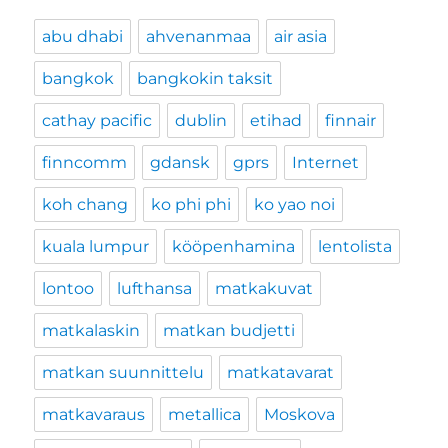
abu dhabi
ahvenanmaa
air asia
bangkok
bangkokin taksit
cathay pacific
dublin
etihad
finnair
finncomm
gdansk
gprs
Internet
koh chang
ko phi phi
ko yao noi
kuala lumpur
kööpenhamina
lentolista
lontoo
lufthansa
matkakuvat
matkalaskin
matkan budjetti
matkan suunnittelu
matkatavarat
matkavaraus
metallica
Moskova