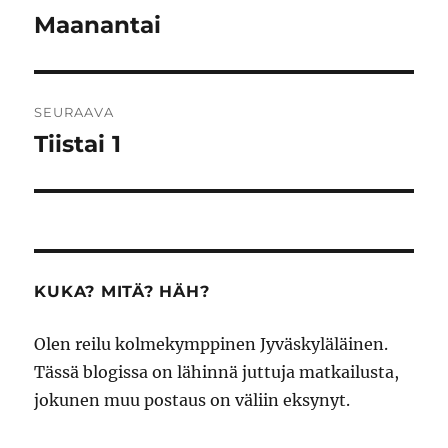
selaus
Maanantai
Edellinen
artikkeli:
SEURAAVA
Tiistai 1
Seuraava
artikkeli:
KUKA? MITÄ? HÄH?
Olen reilu kolmekymppinen Jyväskyläläinen.
Tässä blogissa on lähinnä juttuja matkailusta,
jokunen muu postaus on väliin eksynyt.