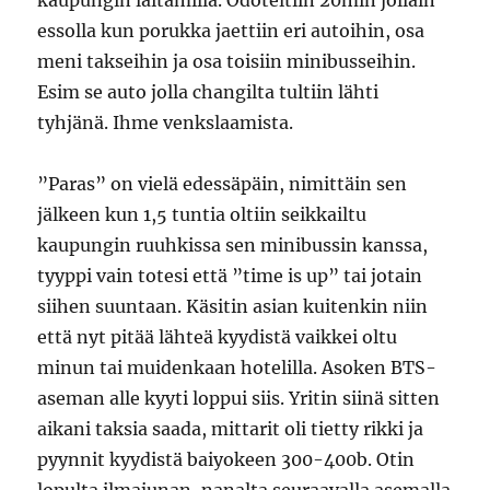
kaupungin laitamilla. Odoteltiin 20min jollain
essolla kun porukka jaettiin eri autoihin, osa
meni takseihin ja osa toisiin minibusseihin.
Esim se auto jolla changilta tultiin lähti
tyhjänä. Ihme venkslaamista.
”Paras” on vielä edessäpäin, nimittäin sen
jälkeen kun 1,5 tuntia oltiin seikkailtu
kaupungin ruuhkissa sen minibussin kanssa,
tyyppi vain totesi että ”time is up” tai jotain
siihen suuntaan. Käsitin asian kuitenkin niin
että nyt pitää lähteä kyydistä vaikkei oltu
minun tai muidenkaan hotelilla. Asoken BTS-
aseman alle kyyti loppui siis. Yritin siinä sitten
aikani taksia saada, mittarit oli tietty rikki ja
pyynnit kyydistä baiyokeen 300-400b. Otin