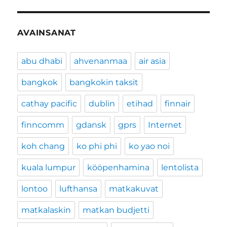
AVAINSANAT
abu dhabi
ahvenanmaa
air asia
bangkok
bangkokin taksit
cathay pacific
dublin
etihad
finnair
finncomm
gdansk
gprs
Internet
koh chang
ko phi phi
ko yao noi
kuala lumpur
kööpenhamina
lentolista
lontoo
lufthansa
matkakuvat
matkalaskin
matkan budjetti