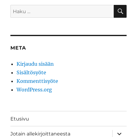
HA
Etsi:
META
Kirjaudu sisään
Sisältösyöte
Kommenttisyöte
WordPress.org
Etusivu
näytä
Jotain allekirjoittaneesta
alavalik