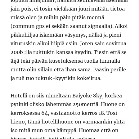
lopulta ilmajunan, nanalta seuraavalla asemalla
jäin pois, ei tosin vieläkään juuri mitään tietoa
missä olen ja mihin päin pitäis mennä
(commun gps ei sekään saanut signaalia). Alkoi
pikkuhiljaa iskemään väsymys, nälkä ja pieni
vitutuskin alkoi hiipiä esiin. Joten sain sovittua
200b :lla tuktukin kanssa kyydin. Tiesin että se
äijä teki päivän kusetuksensa tuolla hinnalla
mutta olin sillain että ihan sama. Pääsin perille
ja tuli tuo tuktuk-kyytikin kokeiltua.
Hotelli on siis nimeltään Baiyoke Sky, korkea
pytinki olisko lähemmäs 250metriä. Huone on
kerroksessa 64, vastaanotto kerros 18. Tosi
hieno, tämä hotellihuone on varmaankin yhtä
iso mitä mun oma kämppä. Huomaa että on