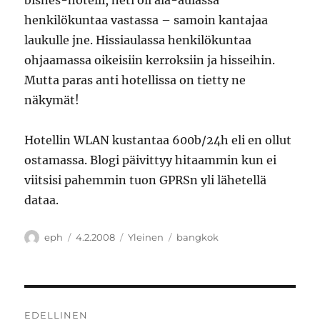
bisnes-hotelli, heti oli ala-aulassa
henkilökuntaa vastassa – samoin kantajaa
laukulle jne. Hissiaulassa henkilökuntaa
ohjaamassa oikeisiin kerroksiin ja hisseihin.
Mutta paras anti hotellissa on tietty ne
näkymät!
Hotellin WLAN kustantaa 600b/24h eli en ollut
ostamassa. Blogi päivittyy hitaammin kun ei
viitsisi pahemmin tuon GPRSn yli lähetellä
dataa.
Kirjoittaja
Julkaistu
Kategoriat
Avainsanat
eph
4.2.2008
Yleinen
bangkok
Artikkelien
EDELLINEN