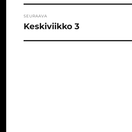
SEURAAVA
Keskiviikko 3
Seuraava
artikkeli: