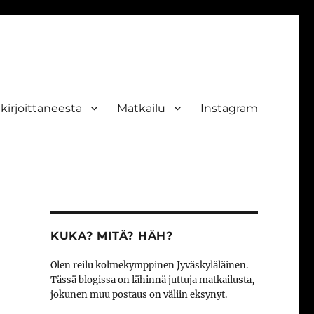
ekirjoittaneesta
Matkailu
Instagram
KUKA? MITÄ? HÄH?
Olen reilu kolmekymppinen Jyväskyläläinen.
Tässä blogissa on lähinnä juttuja matkailusta,
jokunen muu postaus on väliin eksynyt.