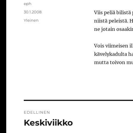
Kirjoittaja
eph
Julkaistu
30.1.2008
Viis peliä bilist
Kategoriat
Yleinen
niistä peleistä.
ne jotain osaaki
Vois viimeisen i
kävelykadulta ha
mutta toivon mu
Artikkelien
EDELLINEN
selaus
Keskiviikko
Edellinen
artikkeli: