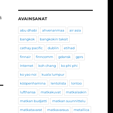
ä
AVAINSANAT
abu dhabi
ahvenanmaa
air asia
bangkok
bangkokin taksit
cathay pacific
dublin
etihad
finnair
finncomm
gdansk
gprs
Internet
koh chang
ko phi phi
ko yao noi
kuala lumpur
kööpenhamina
lentolista
lontoo
lufthansa
matkakuvat
matkalaskin
matkan budjetti
matkan suunnittelu
matkatavarat
matkavaraus
metallica