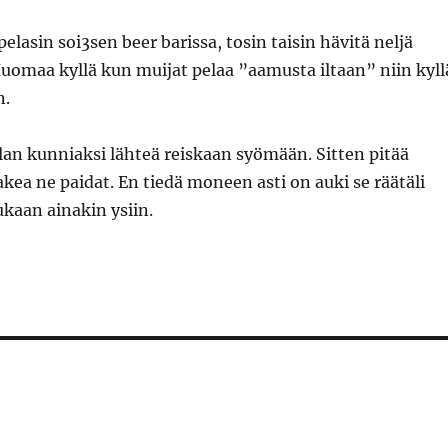
ä pelasin soi3sen beer barissa, tosin taisin hävitä neljä
 Huomaa kyllä kun muijat pelaa ”aamusta iltaan” niin kyll
n.
llan kunniaksi lähteä reiskaan syömään. Sitten pitää
kea ne paidat. En tiedä moneen asti on auki se räätäli
kaan ainakin ysiin.