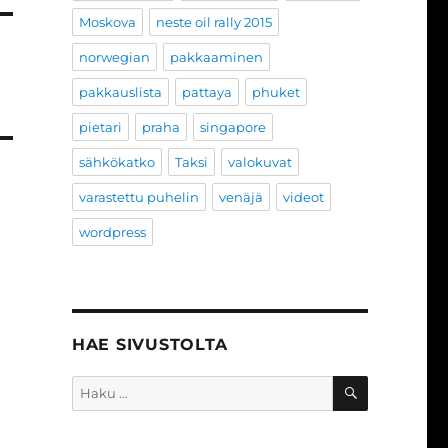
Moskova
neste oil rally 2015
norwegian
pakkaaminen
pakkauslista
pattaya
phuket
pietari
praha
singapore
sähkökatko
Taksi
valokuvat
varastettu puhelin
venäjä
videot
wordpress
HAE SIVUSTOLTA
HAKU
Etsi: