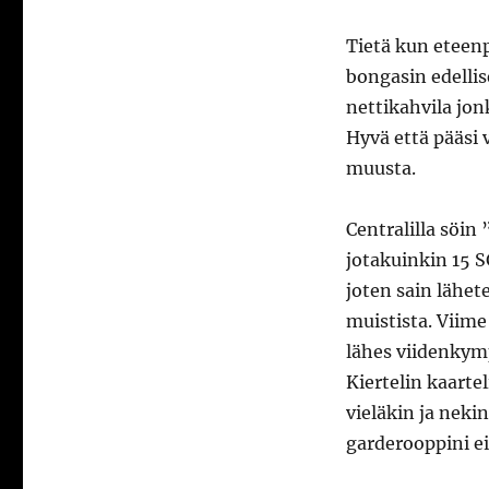
Tietä kun eteenp
bongasin edellis
nettikahvila jon
Hyvä että pääsi 
muusta.
Centralilla söin
jotakuinkin 15 S
joten sain lähe
muistista. Viime
lähes viidenkymp
Kiertelin kaartel
vieläkin ja nek
garderooppini ei