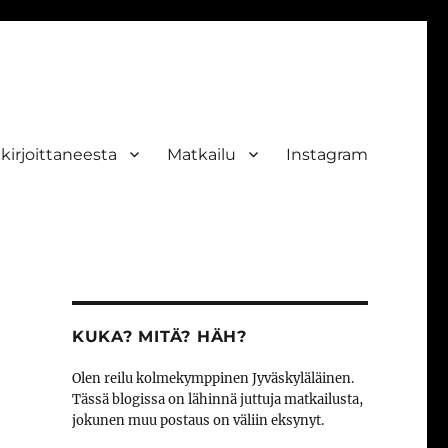
ekirjoittaneesta
Matkailu
Instagram
KUKA? MITÄ? HÄH?
Olen reilu kolmekymppinen Jyväskyläläinen.
Tässä blogissa on lähinnä juttuja matkailusta,
jokunen muu postaus on väliin eksynyt.