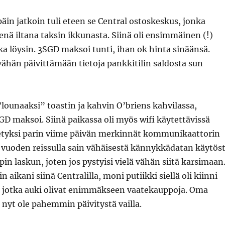
äin jatkoin tuli eteen se Central ostoskeskus, jonka
enä iltana taksin ikkunasta. Siinä oli ensimmäinen (!)
ka löysin. 3SGD maksoi tunti, ihan ok hinta sinäänsä.
vähän päivittämään tietoja pankkitilin saldosta sun
 ”lounaaksi” toastin ja kahvin O’briens kahvilassa,
GD maksoi. Siinä paikassa oli myös wifi käytettävissä
tetyksi parin viime päivän merkinnät kommunikaattorin
 vuoden reissulla sain vähäisestä kännykkädatan käytös
in laskun, joten jos pystyisi vielä vähän siitä karsimaa
in aikani siinä Centralilla, moni putiikki siellä oli kiinni
in jotka auki olivat enimmäkseen vaatekauppoja. Oma
 nyt ole pahemmin päivitystä vailla.