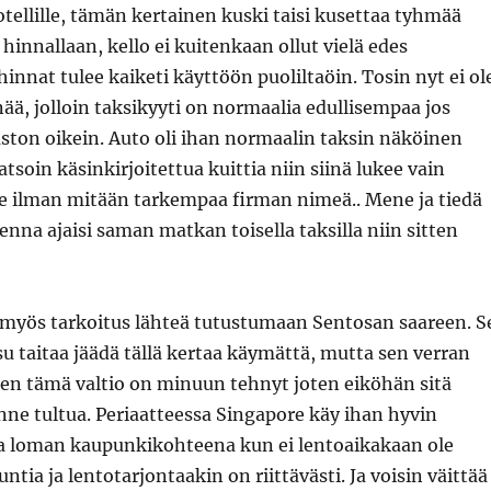
hotellille, tämän kertainen kuski taisi kusettaa tyhmää
 hinnallaan, kello ei kuitenkaan ollut vielä edes
nnat tulee kaiketi käyttöön puoliltaöin. Tosin nyt ei ol
nää, jolloin taksikyyti on normaalia edullisempaa jos
ton oikein. Auto oli ihan normaalin taksin näköinen
tsoin käsinkirjoitettua kuittia niin siinä lukee vain
ce ilman mitään tarkempaa firman nimeä.. Mene ja tiedä
enna ajaisi saman matkan toisella taksilla niin sitten
myös tarkoitus lähteä tutustumaan Sentosan saareen. S
su taitaa jäädä tällä kertaa käymättä, mutta sen verran
en tämä valtio on minuun tehnyt joten eiköhän sitä
änne tultua. Periaatteessa Singapore käy ihan hyvin
la loman kaupunkikohteena kun ei lentoaikakaan ole
tuntia ja lentotarjontaakin on riittävästi. Ja voisin väittää