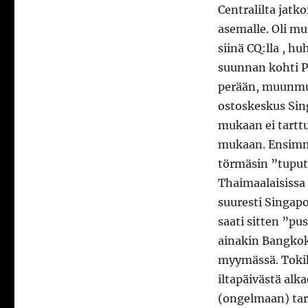
Centralilta jatk
asemalle. Oli m
siinä CQ:lla , hu
suunnan kohti P
perään, muunmua
ostoskeskus Sing
mukaan ei tartt
mukaan. Ensimmä
törmäsin ”tuput
Thaimaalaisissa
suuresti Singap
saati sitten ”pu
ainakin Bangkok
myymässä. Tokih
iltapäivästä alka
(ongelmaan) tar