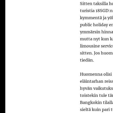
Sitten taksilla 
turistia 18SGD:n
kymmentä ja yöhi
public holiday e
ymmärsin hinnas
mutta nyt kun ka
limousine servi
sitten. Jos huom
tiedän.
Huomenna olisi 
eläintarhan reis
hyvän vaikutuks
toistekin tule t
Bangkokin tilal
sieltä kuin pari 