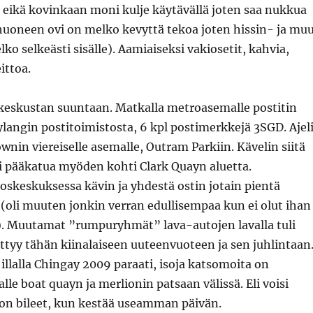
 eikä kovinkaan moni kulje käytävällä joten saa nukkua
huoneen ovi on melko kevyttä tekoa joten hissin- ja mu
ko selkeästi sisälle). Aamiaiseksi vakiosetit, kahvia,
ittoa.
keskustan suuntaan. Matkalla metroasemalle postitin
ylangin postitoimistosta, 6 kpl postimerkkejä 3SGD. Ajel
wnin viereiselle asemalle, Outram Parkiin. Kävelin siitä
i pääkatua myöden kohti Clark Quayn aluetta.
skeskuksessa kävin ja yhdestä ostin jotain pientä
a (oli muuten jonkin verran edullisempaa kun ei olut ihan
e). Muutamat ”rumpuryhmät” lava-autojen lavalla tuli
ttyy tähän kiinalaiseen uuteenvuoteen ja sen juhlintaan
 illalla Chingay 2009 paraati, isoja katsomoita on
alle boat quayn ja merlionin patsaan välissä. Eli voisi
on bileet, kun kestää useamman päivän.