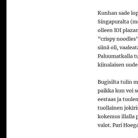
Kunhan sade lop
Singapuralta (me
olleen IOI plazan 
”crispy noodles”
siinä oli, vaalea
Paluumatkalla tu
kiinalaisen uude
Bugisilta tulin 
paikka kun voi s
eestaas ja tuule
tuollainen jokiri
kokemus illalla
valot. Pari Hoeg