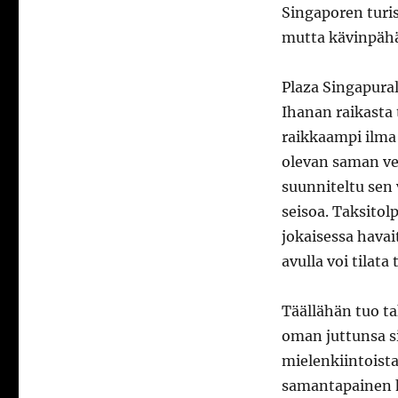
Singaporen turis
mutta kävinpäh
Plaza Singapural
Ihanan raikasta 
raikkaampi ilma
olevan saman ve
suunniteltu sen 
seisoa. Taksitol
jokaisessa havai
avulla voi tilata 
Täällähän tuo ta
oman juttunsa si
mielenkiintoista
samantapainen h