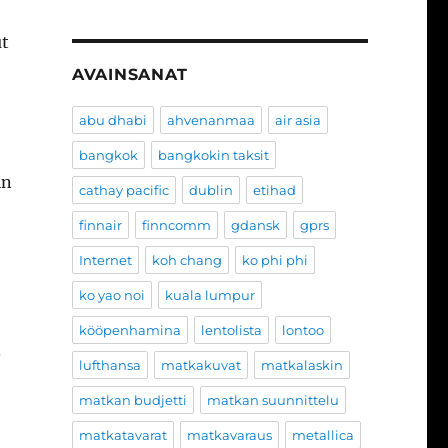
ut
AVAINSANAT
abu dhabi
ahvenanmaa
air asia
bangkok
bangkokin taksit
in
cathay pacific
dublin
etihad
finnair
finncomm
gdansk
gprs
Internet
koh chang
ko phi phi
ko yao noi
kuala lumpur
kööpenhamina
lentolista
lontoo
.
lufthansa
matkakuvat
matkalaskin
matkan budjetti
matkan suunnittelu
matkatavarat
matkavaraus
metallica