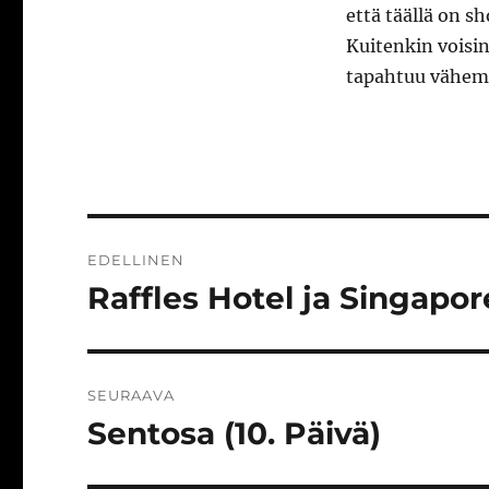
että täällä on s
Kuitenkin voisin 
tapahtuu vähe
Artikkelien
EDELLINEN
selaus
Raffles Hotel ja Singapore
Edellinen
artikkeli:
SEURAAVA
Sentosa (10. Päivä)
Seuraava
artikkeli: