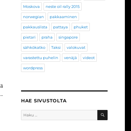
Moskova
neste oil rally 2015
norwegian
pakkaaminen
pakkauslista
pattaya
phuket
pietari
praha
singapore
sähkökatko
Taksi
valokuvat
varastettu puhelin
venäjä
videot
wordpress
tä
n…
HAE SIVUSTOLTA
HAKU
Etsi: