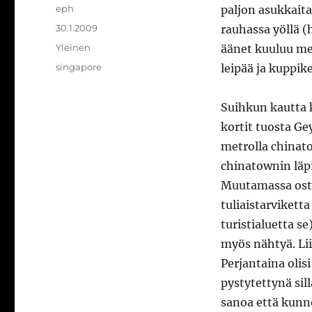
Kirjoittaja
eph
paljon asukkaita
Julkaistu
30.1.2009
rauhassa yöllä (
Kategoriat
Yleinen
äänet kuuluu mel
Avainsanat
singapore
leipää ja kuppike
Suihkun kautta 
kortit tuosta Ge
metrolla chinato
chinatownin läp
Muutamassa osto
tuliaistarvikett
turistialuetta s
myös nähtyä. Lii
Perjantaina olisi
pystytettynä sill
sanoa että kunn