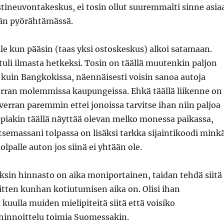
tineuvontakeskus, ei tosin ollut suuremmalti sinne asia
än pyörähtämässä.
le kun pääsin (taas yksi ostoskeskus) alkoi satamaan.
tuli ilmasta hetkeksi. Tosin on täällä muutenkin paljon
 kuin Bangkokissa, näennäisesti voisin sanoa autoja
rran molemmissa kaupungeissa. Ehkä täällä liikenne on
verran paremmin ettei jonoissa tarvitse ihan niin paljoa
ppiakin täällä näyttää olevan melko monessa paikassa,
tsemassani tolpassa on lisäksi tarkka sijaintikoodi mink
tolpalle auton jos siinä ei yhtään ole.
ksin hinnasto on aika moniportainen, taidan tehdä siitä
tten kunhan kotiutumisen aika on. Olisi ihan
 kuulla muiden mielipiteitä siitä että voisiko
innoittelu toimia Suomessakin.