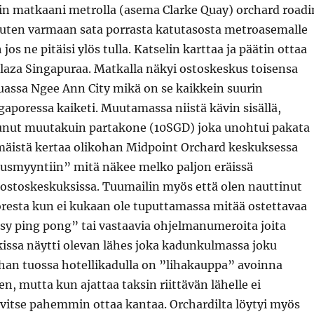
oin matkaani metrolla (asema Clarke Quay) orchard roadi
uuten varmaan sata porrasta katutasosta metroasemalle
h jos ne pitäisi ylös tulla. Katselin karttaa ja päätin ottaa
laza Singapuraa. Matkalla näkyi ostoskeskus toisensa
ssa Ngee Ann City mikä on se kaikkein suurin
aporessa kaiketi. Muutamassa niistä kävin sisällä,
unut muutakuin partakone (10SGD) joka unohtui pakata
istä kertaa olikohan Midpoint Orchard keskuksessa
usmyyntiin” mitä näkee melko paljon eräissä
 ostoskeskuksissa. Tuumailin myös että olen nauttinut
oresta kun ei kukaan ole tuputtamassa mitää ostettavaa
ssy ping pong” tai vastaavia ohjelmanumeroita joita
issa näytti olevan lähes joka kadunkulmassa joku
an tuossa hotellikadulla on ”lihakauppa” avoinna
en, mutta kun ajattaa taksin riittävän lähelle ei
vitse pahemmin ottaa kantaa. Orchardilta löytyi myös