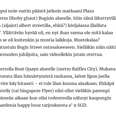
pui noin vartin päästä jatkoin matkaani Plaza
tro Dhoby ghaut) Bugisin alueelle. Söin siinä lähettyvill
(sijainti albert streetilla, ehkä?) kivijalassa illallista
. Yllättävän hyvää oli, en nyt ihan varma ole mitä kalaa
ta se oli kuitenkin ja mustia laikkuja. Mustekalaa?
tustuin Bugis Street ostosalueeseen. Sielläkin näin näit
nvuoden juhlijoita, sain videollekin jotain otettua.
metrolla Boat Quayn alueelle (metro Raffles City). Mukava
eurata illan hämärtymistä rauhassa, laivat lipuu joella
nvire käy hitaasti – ei tule liian kuuma ainakaan. Ehkäpä
steily (tai Singapore Flyer) olisi ollut vieläkin parempi
 pimeän aikaan kun olisi todenteolla nähnyt kaupungin
aardenia happy hour tarjouksesta a’ 9 SGD.