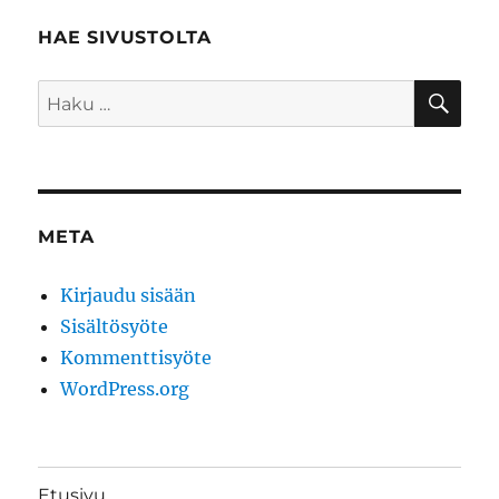
HAE SIVUSTOLTA
HA
Etsi:
META
Kirjaudu sisään
Sisältösyöte
Kommenttisyöte
WordPress.org
Etusivu