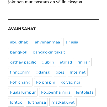
jokunen muu postaus on väliin eksynyt.
AVAINSANAT
abu dhabi
ahvenanmaa
air asia
bangkok
bangkokin taksit
cathay pacific
dublin
etihad
finnair
finncomm
gdansk
gprs
Internet
koh chang
ko phi phi
ko yao noi
kuala lumpur
kööpenhamina
lentolista
lontoo
lufthansa
matkakuvat