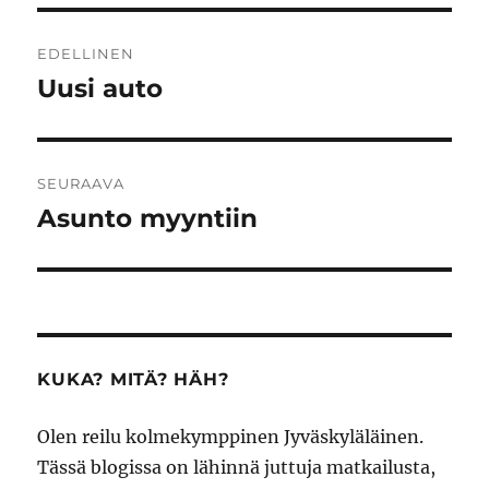
Artikkelien
EDELLINEN
selaus
Uusi auto
Edellinen
artikkeli:
SEURAAVA
Asunto myyntiin
Seuraava
artikkeli:
KUKA? MITÄ? HÄH?
Olen reilu kolmekymppinen Jyväskyläläinen.
Tässä blogissa on lähinnä juttuja matkailusta,