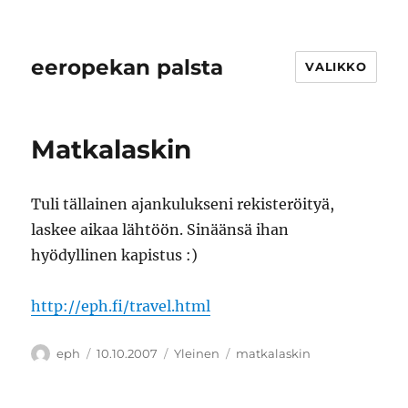
eeropekan palsta
VALIKKO
Matkalaskin
Tuli tällainen ajankulukseni rekisteröityä,
laskee aikaa lähtöön. Sinäänsä ihan
hyödyllinen kapistus :)
http://eph.fi/travel.html
Kirjoittaja
Julkaistu
Kategoriat
Avainsanat
eph
10.10.2007
Yleinen
matkalaskin