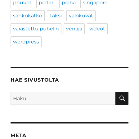
phuket
pietari
praha
singapore
sähkökatko
Taksi
valokuvat
varastettu puhelin
venäjä
videot
wordpress
HAE SIVUSTOLTA
HA
Etsi:
META