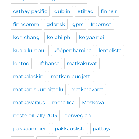
cathay pacific
dublin
etihad
finnair
finncomm
gdansk
gprs
Internet
koh chang
ko phi phi
ko yao noi
kuala lumpur
kööpenhamina
lentolista
lontoo
lufthansa
matkakuvat
matkalaskin
matkan budjetti
matkan suunnittelu
matkatavarat
matkavaraus
metallica
Moskova
neste oil rally 2015
norwegian
pakkaaminen
pakkauslista
pattaya