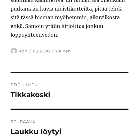
suuntaan käännettyä. En tänään ala ollenkaan
purkamaan kuvia muistikorteilta, pitää tehdä
sitä tässä hieman myöhemmin, alkuviikosta
ehkä. Samoin yritän kirjoittaa jonkun
loppuyhteenvedon.
Kirjoittaja
Julkaistu
Kategoriat
eph
8.2.2008
Yleinen
Artikkelien
EDELLINEN
selaus
Tikkakoski
Edellinen
artikkeli:
SEURAAVA
Laukku löytyi
Seuraava