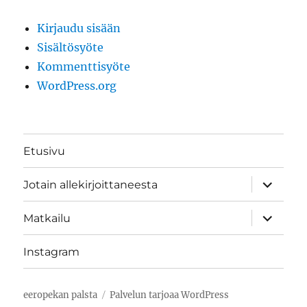
Kirjaudu sisään
Sisältösyöte
Kommenttisyöte
WordPress.org
Etusivu
näytä
Jotain allekirjoittaneesta
alavalik
näytä
Matkailu
alavalik
Instagram
eeropekan palsta
Palvelun tarjoaa WordPress