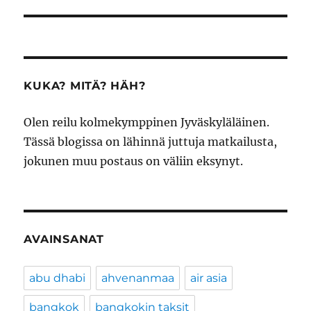
artikkeli:
KUKA? MITÄ? HÄH?
Olen reilu kolmekymppinen Jyväskyläläinen.
Tässä blogissa on lähinnä juttuja matkailusta,
jokunen muu postaus on väliin eksynyt.
AVAINSANAT
abu dhabi
ahvenanmaa
air asia
bangkok
bangkokin taksit