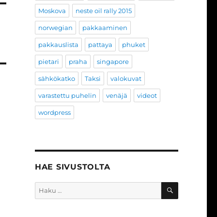
Moskova
neste oil rally 2015
norwegian
pakkaaminen
pakkauslista
pattaya
phuket
pietari
praha
singapore
sähkökatko
Taksi
valokuvat
varastettu puhelin
venäjä
videot
wordpress
HAE SIVUSTOLTA
HAKU
Etsi: