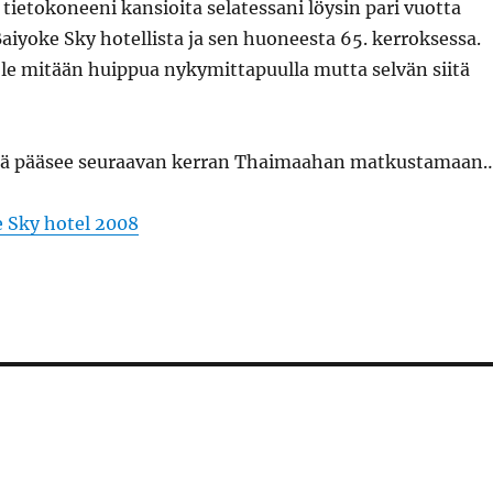
n tietokoneeni kansioita selatessani löysin pari vuotta
iyoke Sky hotellista ja sen huoneesta 65. kerroksessa.
ole mitään huippua nykymittapuulla mutta selvän siitä
itä pääsee seuraavan kerran Thaimaahan matkustamaan
 Sky hotel 2008