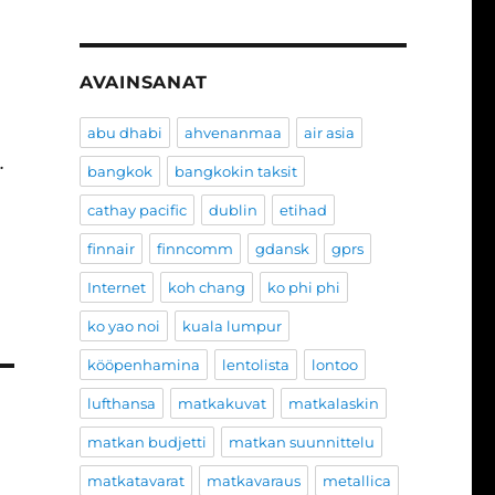
AVAINSANAT
abu dhabi
ahvenanmaa
air asia
…
bangkok
bangkokin taksit
cathay pacific
dublin
etihad
finnair
finncomm
gdansk
gprs
Internet
koh chang
ko phi phi
ko yao noi
kuala lumpur
kööpenhamina
lentolista
lontoo
lufthansa
matkakuvat
matkalaskin
matkan budjetti
matkan suunnittelu
matkatavarat
matkavaraus
metallica