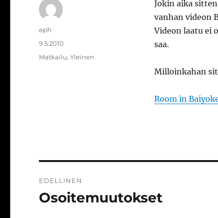
Jokin aika sitte
vanhan videon Ba
Kirjoittaja
eph
Videon laatu ei 
Julkaistu
9.5.2010
saa.
Kategoriat
Matkailu
,
Yleinen
Milloinkahan s
Room in Baiyoke
Artikkelien
EDELLINEN
selaus
Osoitemuutokset
Edellinen
artikkeli: