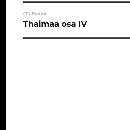
SEURAAVA
Thaimaa osa IV
Seuraava
artikkeli: