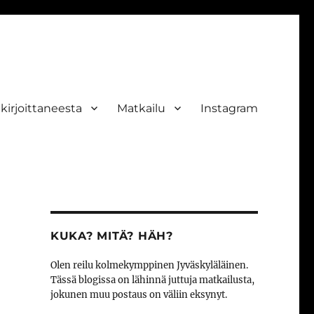
ekirjoittaneesta
Matkailu
Instagram
KUKA? MITÄ? HÄH?
Olen reilu kolmekymppinen Jyväskyläläinen.
Tässä blogissa on lähinnä juttuja matkailusta,
jokunen muu postaus on väliin eksynyt.