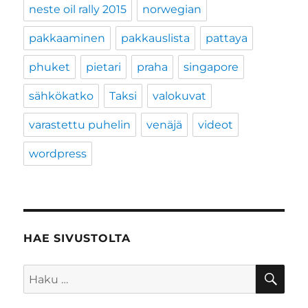
neste oil rally 2015
norwegian
pakkaaminen
pakkauslista
pattaya
phuket
pietari
praha
singapore
sähkökatko
Taksi
valokuvat
varastettu puhelin
venäjä
videot
wordpress
HAE SIVUSTOLTA
HA
Etsi: