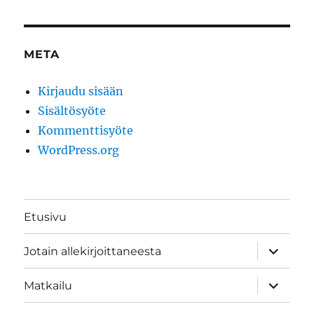
META
Kirjaudu sisään
Sisältösyöte
Kommenttisyöte
WordPress.org
Etusivu
näytä
Jotain allekirjoittaneesta
alavalik
näytä
Matkailu
alavalik