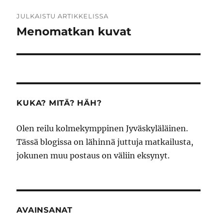
Artikkelien
JULKAISTU ARTIKKELISSA
selaus
Menomatkan kuvat
KUKA? MITÄ? HÄH?
Olen reilu kolmekymppinen Jyväskyläläinen.
Tässä blogissa on lähinnä juttuja matkailusta,
jokunen muu postaus on väliin eksynyt.
AVAINSANAT