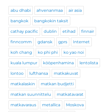
abu dhabi
ahvenanmaa
air asia
bangkok
bangkokin taksit
cathay pacific
dublin
etihad
finnair
finncomm
gdansk
gprs
Internet
koh chang
ko phi phi
ko yao noi
kuala lumpur
kööpenhamina
lentolista
lontoo
lufthansa
matkakuvat
matkalaskin
matkan budjetti
matkan suunnittelu
matkatavarat
matkavaraus
metallica
Moskova