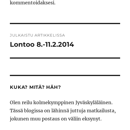
kommentoidaksesi.
Artikkelien
JULKAISTU ARTIKKELISSA
selaus
Lontoo 8.-11.2.2014
KUKA? MITÄ? HÄH?
Olen reilu kolmekymppinen Jyväskyläläinen.
Tässä blogissa on lähinnä juttuja matkailusta,
jokunen muu postaus on väliin eksynyt.