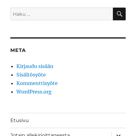
HA
Etsi:
META
Kirjaudu sisään
Sisältösyöte
Kommenttisyöte
WordPress.org
Etusivu
näytä
Jotain allekirjoittaneesta