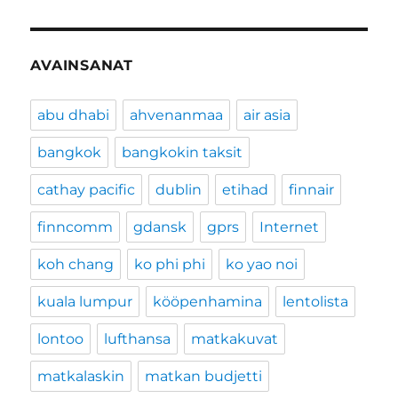
AVAINSANAT
abu dhabi
ahvenanmaa
air asia
bangkok
bangkokin taksit
cathay pacific
dublin
etihad
finnair
finncomm
gdansk
gprs
Internet
koh chang
ko phi phi
ko yao noi
kuala lumpur
kööpenhamina
lentolista
lontoo
lufthansa
matkakuvat
matkalaskin
matkan budjetti